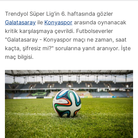
Trendyol Süper Lig'in 6. haftasında gözler
Galatasaray
ile
Konyaspor
arasında oynanacak
kritik karşılaşmaya çevrildi. Futbolseverler
"Galatasaray - Konyaspor maçı ne zaman, saat
kaçta, şifresiz mi?" sorularına yanıt aranıyor. İşte
maç bilgisi.