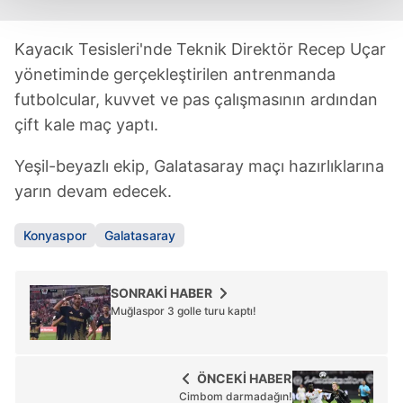
Her halükârda, kullanıcılar, bu çerezlere izin vermedikleri
takdirde, kullanıcılara hedefli reklamlar
Kayacık Tesisleri'nde Teknik Direktör Recep Uçar
gösterilmeyecektir."
yönetiminde gerçekleştirilen antrenmanda
futbolcular, kuvvet ve pas çalışmasının ardından
Sizlere daha iyi bir hizmet sunabilmek için İnternet
çift kale maç yaptı.
Sitemizde kendimize ve üçüncü kişilere ait çerezler
kullanılmaktadır. Bu çerezler vasıtasıyla çeşitli kişisel
Yeşil-beyazlı ekip, Galatasaray maçı hazırlıklarına
verileriniz işlenmekte olup gerekli olan çerezler bilgi
yarın devam edecek.
toplumu hizmetlerinin sunulması amacıyla
kullanılmaktadır. Diğer çerezler, sitemizin daha işlevsel
Konyaspor
Galatasaray
kılınması ve kişiselleştirilmesi ve sizlere yönelik
reklam/pazarlama faaliyetlerinin yapılması, amaçlarıyla
sınırlı olarak açık rızanız dahilinde kullanılacaktır.
SONRAKİ HABER
Muğlaspor 3 golle turu kaptı!
Çerezlere ilişkin tercihlerinizi aşağıda yer alan panel
vasıtasıyla belirleyebilirsiniz. Çerezlere ilişkin detaylı bilgi
için Ayarlar butonuna tıklayabilir,
Çerez Bilgilendirme
ÖNCEKİ HABER
Metnimizi
ziyaret edebilirsiniz.
Cimbom darmadağın!