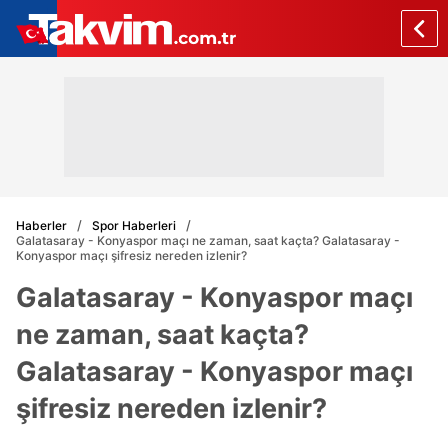
Haberler
Spor Haberleri
Galatasaray - Konyaspor maçı ne zaman, saat kaçta? Galatasaray -
Konyaspor maçı şifresiz nereden izlenir?
Galatasaray - Konyaspor maçı
ne zaman, saat kaçta?
Galatasaray - Konyaspor maçı
şifresiz nereden izlenir?