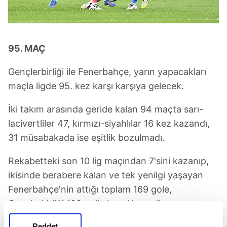
95. MAÇ
Gençlerbirliği ile Fenerbahçe, yarın yapacakları
maçla ligde 95. kez karşı karşıya gelecek.
İki takım arasında geride kalan 94 maçta sarı-
lacivertliler 47, kırmızı-siyahlılar 16 kez kazandı,
31 müsabakada ise eşitlik bozulmadı.
Rekabetteki son 10 lig maçından 7'sini kazanıp,
ikisinde berabere kalan ve tek yenilgi yaşayan
Fenerbahçe'nin attığı toplam 169 gole,
Gençlerbirliği 100 golle karşılık verdi.
İki takım arasında 2020-2021 sezonunda
Reddet