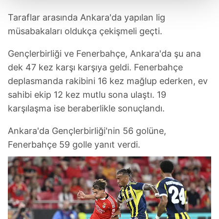
Taraflar arasında Ankara'da yapılan lig
Her halükârda, kullanıcılar, bu çerezlere izin vermedikleri
takdirde, kullanıcılara hedefli reklamlar
müsabakaları oldukça çekişmeli geçti.
gösterilmeyecektir."
Gençlerbirliği ve Fenerbahçe, Ankara'da şu ana
Sizlere daha iyi bir hizmet sunabilmek için İnternet
dek 47 kez karşı karşıya geldi. Fenerbahçe
Sitemizde kendimize ve üçüncü kişilere ait çerezler
deplasmanda rakibini 16 kez mağlup ederken, ev
kullanılmaktadır. Bu çerezler vasıtasıyla çeşitli kişisel
sahibi ekip 12 kez mutlu sona ulaştı. 19
verileriniz işlenmekte olup gerekli olan çerezler bilgi
karşılaşma ise beraberlikle sonuçlandı.
toplumu hizmetlerinin sunulması amacıyla
kullanılmaktadır. Diğer çerezler, sitemizin daha işlevsel
Ankara'da Gençlerbirliği'nin 56 golüne,
kılınması ve kişiselleştirilmesi ve sizlere yönelik
Fenerbahçe 59 golle yanıt verdi.
reklam/pazarlama faaliyetlerinin yapılması, amaçlarıyla
sınırlı olarak açık rızanız dahilinde kullanılacaktır.
Çerezlere ilişkin tercihlerinizi aşağıda yer alan panel
vasıtasıyla belirleyebilirsiniz. Çerezlere ilişkin detaylı bilgi
için Ayarlar butonuna tıklayabilir,
Çerez Bilgilendirme
Metnimizi
ziyaret edebilirsiniz.