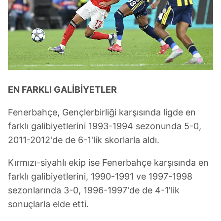
6698 sayılı Kişisel Verilerin Korunması Kanunu uyarınca
hazırlanmış Aydınlatma Metnimizi okumak ve sitemizde
ilgili mevzuata uygun olarak kullanılan çerezlerle ilgili bilgi
almak için lütfen
tıklayınız
.
EN FARKLI GALİBİYETLER
Fenerbahçe, Gençlerbirliği karşısında ligde en
farklı galibiyetlerini 1993-1994 sezonunda 5-0,
2011-2012'de de 6-1'lik skorlarla aldı.
Kırmızı-siyahlı ekip ise Fenerbahçe karşısında en
farklı galibiyetlerini, 1990-1991 ve 1997-1998
sezonlarında 3-0, 1996-1997'de de 4-1'lik
sonuçlarla elde etti.