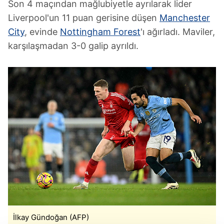
Son 4 maçından mağlubiyetle ayrılarak lider
Liverpool'un 11 puan gerisine düşen
Manchester
City
, evinde
Nottingham Forest
'ı ağırladı. Maviler,
karşılaşmadan 3-0 galip ayrıldı.
İlkay Gündoğan (AFP)