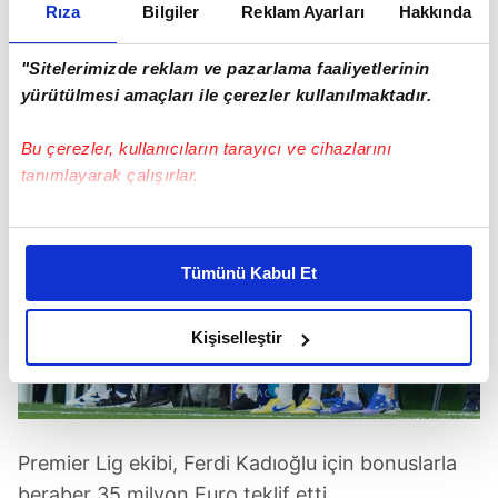
gösterdiği performansla Avrupa kulüplerini
Rıza
Bilgiler
Reklam Ayarları
Hakkında
peşine takan yıldız oyuncunun en ciddi talibi
"Sitelerimizde reklam ve pazarlama faaliyetlerinin
Brighton oldu.
yürütülmesi amaçları ile çerezler kullanılmaktadır.
Bu çerezler, kullanıcıların tarayıcı ve cihazlarını
tanımlayarak çalışırlar.
Bu çerezlere izin vermeniz halinde sizlere özel
kişiselleştirilmiş reklamlar sunabilir, sayfalarımızda sizlere
Tümünü Kabul Et
daha iyi reklam deneyimi yaşatabiliriz. Bunu yaparken
amacımızın size daha iyi bir reklam deneyimi sunmak
olduğunu ve sizlere en iyi içerikleri sunabilmek adına
Kişiselleştir
elimizden gelen çabayı gösterdiğimizi ve bu noktada,
reklamların maliyetlerimizi karşılamak noktasında tek gelir
kalemimiz olduğunu sizlere hatırlatmak isteriz.
Premier Lig ekibi, Ferdi Kadıoğlu için bonuslarla
Her halükârda, kullanıcılar, bu çerezlere izin vermedikleri
beraber 35 milyon Euro teklif etti.
takdirde, kullanıcılara hedefli reklamlar