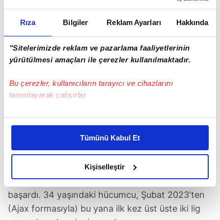
Rıza
Bilgiler
Reklam Ayarları
Hakkında
"Sitelerimizde reklam ve pazarlama faaliyetlerinin
yürütülmesi amaçları ile çerezler kullanılmaktadır.
Bu çerezler, kullanıcıların tarayıcı ve cihazlarını
tanımlayarak çalışırlar.
Bu çerezlere izin vermeniz halinde sizlere özel
kişiselleştirilmiş reklamlar sunabilir, sayfalarımızda sizlere
Tümünü Kabul Et
DUSAN TADIC
İYİCE ISINDI!
daha iyi reklam deneyimi yaşatabiliriz. Bunu yaparken
Geçtiğimiz hafta Çaykur Rizespor ağlarını
amacımızın size daha iyi bir reklam deneyimi sunmak
olduğunu ve sizlere en iyi içerikleri sunabilmek adına
havalandırarak Süper Lig'deki ilk golünü atan
Kişiselleştir
elimizden gelen çabayı gösterdiğimizi ve bu noktada,
Dusan Tadic
, dün de penaltıdan fileleri sarsmayı
reklamların maliyetlerimizi karşılamak noktasında tek gelir
başardı. 34 yaşındaki hücumcu, Şubat 2023'ten
kalemimiz olduğunu sizlere hatırlatmak isteriz.
(Ajax formasıyla) bu yana ilk kez üst üste iki lig