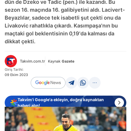
dün de Dzeko ve Tadic (pen.) ile kazandı. Bu
sezon 16. maçında 16. galibiyetini aldı. Lacivert-
Beyazlılar, sadece tek isabetli şut çekti onu da
Livakovic rahatlıkla çıkardı. Kasımpaşa'nın bu
maçtaki gol beklentisinin 0,19'da kalması da
dikkat çekti.
Takvim.com.tr
Kaynak
Gazete
Giriş Tarihi:
09 Ekim 2023
Takvim'i Google'a ekleyin, doğru kaynaktan
haberi alın!