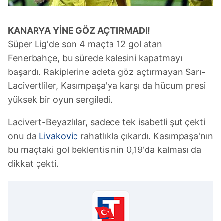
6698 sayılı Kişisel Verilerin Korunması Kanunu uyarınca
hazırlanmış Aydınlatma Metnimizi okumak ve sitemizde
KANARYA YİNE
GÖZ AÇTIRMADI!
ilgili mevzuata uygun olarak kullanılan çerezlerle ilgili bilgi
Süper Lig'de son 4 maçta 12 gol atan
almak için lütfen
tıklayınız
.
Fenerbahçe, bu sürede kalesini kapatmayı
başardı. Rakiplerine adeta göz açtırmayan Sarı-
Lacivertliler, Kasımpaşa'ya karşı da hücum presi
yüksek bir oyun sergiledi.
Lacivert-Beyazlılar, sadece tek isabetli şut çekti
onu da
Livakovic
rahatlıkla çıkardı. Kasımpaşa'nın
bu maçtaki gol beklentisinin 0,19'da kalması da
dikkat çekti.