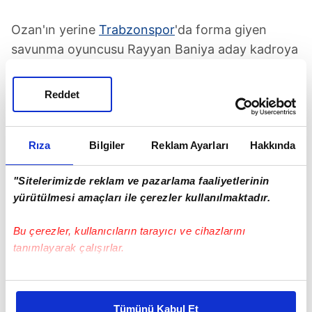
Ozan'ın yerine
Trabzonspor
'da forma giyen
savunma oyuncusu Rayyan Baniya aday kadroya
dâhil edildi.
İtalya
'nın Bologna kentinde doğan 24
yaşındaki futbolcu, A Millî Takım'ın bu akşam
Reddet
İstanbul'da başlayacak kampında yerini alacak."
A Milli Futbol Takımı
İstanbul
Ozan Kabak
Rıza
Bilgiler
Reklam Ayarları
Hakkında
Türkiye Futbol Federasyonu
Werder Bremen
Almanya
"Sitelerimizde reklam ve pazarlama faaliyetlerinin
Trabzonspor
İtalya
yürütülmesi amaçları ile çerezler kullanılmaktadır.
SONRAKİ HABER
Bu çerezler, kullanıcıların tarayıcı ve cihazlarını
Rizespor Samsunspor'u tek golle geçti!
tanımlayarak çalışırlar.
Bu çerezlere izin vermeniz halinde sizlere özel
ÖNCEKİ HABER
kişiselleştirilmiş reklamlar sunabilir, sayfalarımızda sizlere
Jude Bellingham kariyerinin zirvesinde
Tümünü Kabul Et