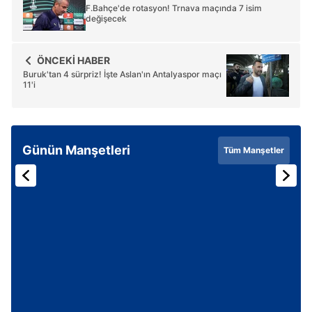
F.Bahçe'de rotasyon! Trnava maçında 7 isim
değişecek
ÖNCEKİ HABER
Buruk'tan 4 sürpriz! İşte Aslan'ın Antalyaspor maçı
11'i
Günün Manşetleri
Tüm Manşetler