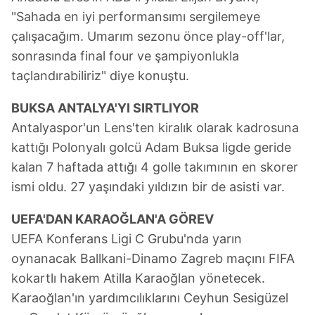
"Sahada en iyi performansımı sergilemeye
verileriniz işlenmekte olup gerekli olan çerezler bilgi
toplumu hizmetlerinin sunulması amacıyla
çalışacağım. Umarım sezonu önce play-off'lar,
kullanılmaktadır. Diğer çerezler, sitemizin daha işlevsel
sonrasında final four ve şampiyonlukla
kılınması ve kişiselleştirilmesi ve sizlere yönelik
taçlandırabiliriz" diye konuştu.
reklam/pazarlama faaliyetlerinin yapılması, amaçlarıyla
sınırlı olarak açık rızanız dahilinde kullanılacaktır.
BUKSA ANTALYA'YI SIRTLIYOR
Antalyaspor'un Lens'ten kiralık olarak kadrosuna
Çerezlere ilişkin tercihlerinizi aşağıda yer alan panel
kattığı Polonyalı golcü Adam Buksa ligde geride
vasıtasıyla belirleyebilirsiniz. Çerezlere ilişkin detaylı bilgi
kalan 7 haftada attığı 4 golle takımının en skorer
için Ayarlar butonuna tıklayabilir,
Çerez Bilgilendirme
ismi oldu. 27 yaşındaki yıldızın bir de asisti var.
Metnimizi
ziyaret edebilirsiniz.
UEFA'DAN KARAOĞLAN'A GÖREV
6698 sayılı Kişisel Verilerin Korunması Kanunu uyarınca
hazırlanmış Aydınlatma Metnimizi okumak ve sitemizde
UEFA Konferans Ligi C Grubu'nda yarın
ilgili mevzuata uygun olarak kullanılan çerezlerle ilgili bilgi
oynanacak Ballkani-Dinamo Zagreb maçını FIFA
almak için lütfen
tıklayınız
.
kokartlı hakem Atilla Karaoğlan yönetecek.
Karaoğlan'ın yardımcılıklarını Ceyhun Sesigüzel