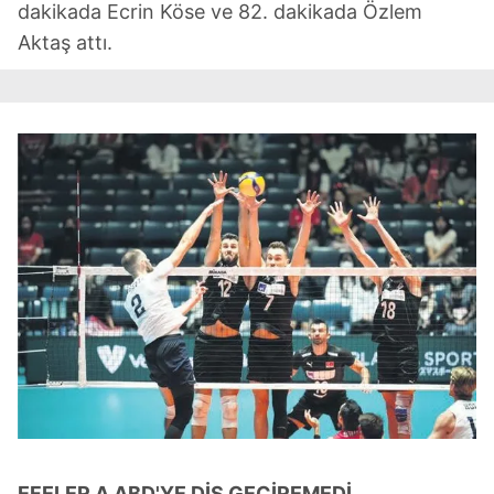
dakikada Ecrin Köse ve 82. dakikada Özlem
Aktaş attı.
EFELER A ABD'YE DİŞ GEÇİREMEDİ