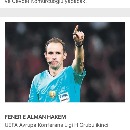
ve Cevdet Kömürcüoğlu yapacak.
FENER'E
ALMAN
HAKEM
UEFA Avrupa Konferans Ligi H Grubu ikinci