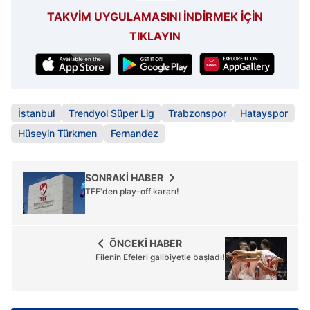
TAKVİM UYGULAMASINI İNDİRMEK İÇİN
TIKLAYIN
İstanbul
Trendyol Süper Lig
Trabzonspor
Hatayspor
Hüseyin Türkmen
Fernandez
SONRAKİ HABER
TFF'den play-off kararı!
ÖNCEKİ HABER
Filenin Efeleri galibiyetle başladı!