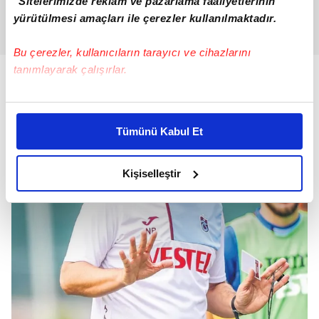
"Sitelerimizde reklam ve pazarlama faaliyetlerinin
yürütülmesi amaçları ile çerezler kullanılmaktadır.
Bu çerezler, kullanıcıların tarayıcı ve cihazlarını
tanımlayarak çalışırlar.
Bu çerezlere izin vermeniz halinde sizlere özel
kişiselleştirilmiş reklamlar sunabilir, sayfalarımızda sizlere
Tümünü Kabul Et
daha iyi reklam deneyimi yaşatabiliriz. Bunu yaparken
amacımızın size daha iyi bir reklam deneyimi sunmak
olduğunu ve sizlere en iyi içerikleri sunabilmek adına
Kişiselleştir
elimizden gelen çabayı gösterdiğimizi ve bu noktada,
reklamların maliyetlerimizi karşılamak noktasında tek gelir
kalemimiz olduğunu sizlere hatırlatmak isteriz.
Her halükârda, kullanıcılar, bu çerezlere izin vermedikleri
takdirde, kullanıcılara hedefli reklamlar
gösterilmeyecektir."