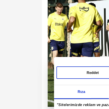
Reddet
Rıza
"Sitelerimizde reklam ve paza