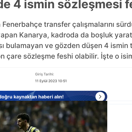
e 4 ismin sözleşmesi fe
 Fenerbahçe transfer çalışmalarını sürd
 yapan Kanarya, kadroda da boşluk yara
ansı bulamayan ve gözden düşen 4 ismin 
 çare sözleşme feshi olabilir. İşte o isim
Giriş Tarihi:
11 Eylül 2023 10:51
 doğru kaynaktan haberi alın!