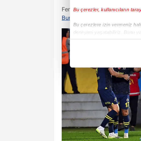
Fenerbahçe yönetimi Luan Pe
Bu çerezler, kullanıcıların tara
Burak Kapacak
'ı kiralık ya d
Bu çerezlere izin vermeniz halin
deneyimi yaşatabiliriz. Bunu y
içerikleri sunabilmek adına el
noktasında tek gelir kalemimiz 
Her halükârda, kullanıcılar, bu 
Sizlere daha iyi bir hizmet sun
çerezler vasıtasıyla çeşitli kiş
amacıyla kullanılmaktadır. Diğer
reklam/pazarlama faaliyetlerinin
Çerezlere ilişkin tercihlerinizi 
butonuna tıklayabilir,
Çerez Bi
6698 sayılı Kişisel Verilerin 