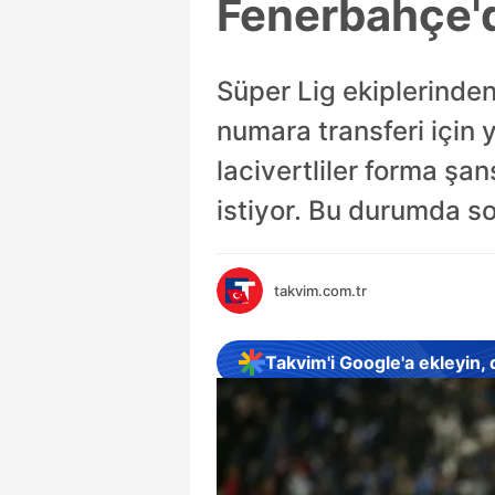
Fenerbahçe'd
Süper Lig ekiplerinden
numara transferi için
lacivertliler forma ş
istiyor. Bu durumda son
takvim.com.tr
Takvim'i Google'a ekleyin,