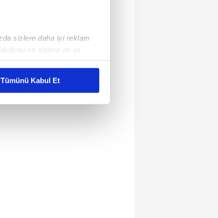
ızda sizlere daha iyi reklam
duğunu ve sizlere en iyi
liyetlerimizi karşılamak
Tümünü Kabul Et
ar gösterilmeyecektir."
çerezler kullanılmaktadır. Bu
u hizmetlerinin sunulması
i ve sizlere yönelik
nılacaktır.
kin detaylı bilgi için Ayarlar
ak ve sitemizde ilgili