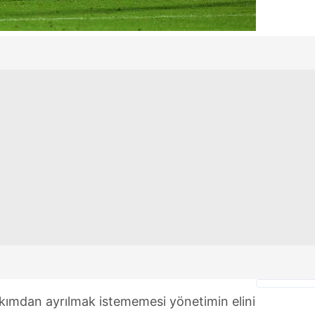
 çerezlerle ilgili bilgi almak için lütfen
tıklayınız
.
kımdan ayrılmak istememesi yönetimin elini