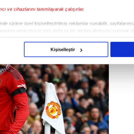
 Sancho'nun
Avrupa
'da transfer döneminin
yıcı ve cihazlarını tanımlayarak çalışırlar.
eği belirli ülkeler bulunuyor.
de sizlere özel kişiselleştirilmiş reklamlar sunabilir, sayfalarım
aparken amacımızın size daha iyi bir reklam deneyimi sunmak ol
imizden gelen çabayı gösterdiğimizi ve bu noktada, reklamların ma
olduğunu sizlere hatırlatmak isteriz.
Kişiselleştir
çerezlere izin vermedikleri takdirde, kullanıcılara hedefli reklaml
abilmek için İnternet Sitemizde kendimize ve üçüncü kişilere ait 
isel verileriniz işlenmekte olup gerekli olan çerezler bilgi toplum
 çerezler, sitemizin daha işlevsel kılınması ve kişiselleştirilmes
 yapılması, amaçlarıyla sınırlı olarak açık rızanız dahilinde kulla
aşağıda yer alan panel vasıtasıyla belirleyebilirsiniz. Çerezlere iliş
lgilendirme Metnimizi
ziyaret edebilirsiniz.
Korunması Kanunu uyarınca hazırlanmış Aydınlatma Metnimizi okum