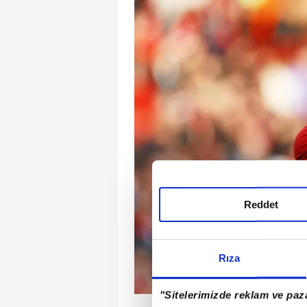
Reddet
Rıza
"Sitelerimizde reklam ve paza