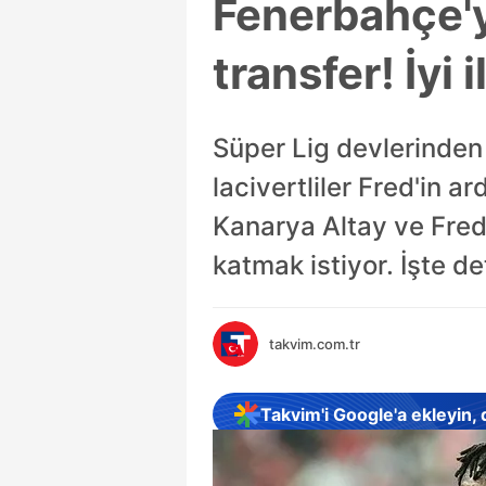
Fenerbahçe'y
transfer! İyi 
Süper Lig devlerinden
lacivertliler Fred'in 
Kanarya Altay ve Fred 
katmak istiyor. İşte det
takvim.com.tr
Takvim'i Google'a ekleyin,