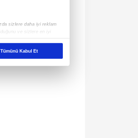
ızda sizlere daha iyi reklam
duğunu ve sizlere en iyi
liyetlerimizi karşılamak
Tümünü Kabul Et
ar gösterilmeyecektir."
çerezler kullanılmaktadır. Bu
u hizmetlerinin sunulması
i ve sizlere yönelik
nılacaktır.
kin detaylı bilgi için Ayarlar
ak ve sitemizde ilgili