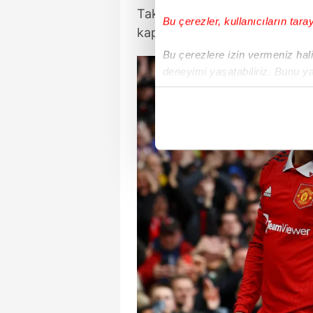
Takımdan ayrılması beklenen
Bu çerezler, kullanıcıların tara
kapanmasıyla birlikte giidebilec
Bu çerezlere izin vermeniz halin
deneyimi yaşatabiliriz. Bunu y
içerikleri sunabilmek adına el
noktasında tek gelir kalemimiz 
Her halükârda, kullanıcılar, bu 
Sizlere daha iyi bir hizmet sun
çerezler vasıtasıyla çeşitli kiş
amacıyla kullanılmaktadır. Diğer
reklam/pazarlama faaliyetlerinin
Çerezlere ilişkin tercihlerinizi 
butonuna tıklayabilir,
Çerez Bi
6698 sayılı Kişisel Verilerin 