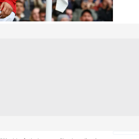
 çerezlerle ilgili bilgi almak için lütfen
tıklayınız
.