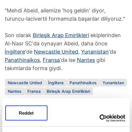
"Mehdi Abeid, ailemize 'hoş geldin' diyor,
turuncu-lacivertli formamızla başarılar diliyoruz."
Son olarak
Birleşik Arap Emirlikleri
ekiplerinden
Al-Nasr SC'da oynayan Abeid, daha önce
İngiltere
'de
Newcastle United
,
Yunanistan
'da
Panathinaikos
,
Fransa
'da ise
Nantes
gibi
takımlarda forma giydi.
Newcastle United
İngiltere
Panathinaikos
Yunanistan
Nantes
Fransa
Birleşik Arap Emirlikleri
SONRAKİ HABER
Reddet
Rusya-Ukrayna savaşının gerilimi Wimbledon'a da
yansıdı