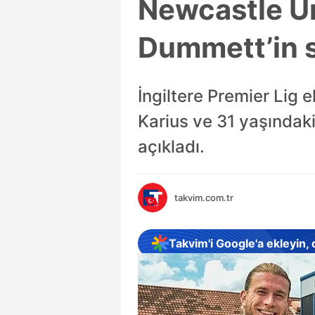
Newcastle Un
Dummett’in s
İngiltere Premier Lig 
Karius ve 31 yaşındaki
açıkladı.
takvim.com.tr
Takvim'i Google'a ekleyin,