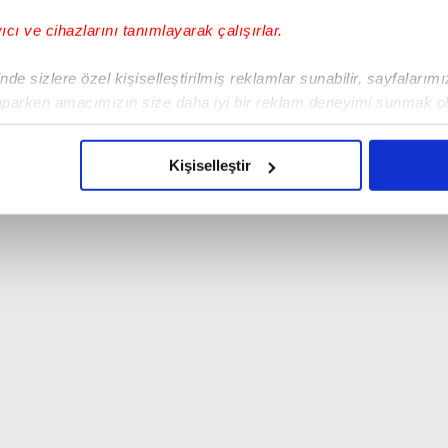
yıcı ve cihazlarını tanımlayarak çalışırlar.
de sizlere özel kişiselleştirilmiş reklamlar sunabilir, sayfalarım
aparken amacımızın size daha iyi bir reklam deneyimi sunmak ol
imizden gelen çabayı gösterdiğimizi ve bu noktada, reklamların ma
olduğunu sizlere hatırlatmak isteriz.
Kişiselleştir
çerezlere izin vermedikleri takdirde, kullanıcılara hedefli reklaml
abilmek için İnternet Sitemizde kendimize ve üçüncü kişilere ait 
isel verileriniz işlenmekte olup gerekli olan çerezler bilgi toplum
 çerezler, sitemizin daha işlevsel kılınması ve kişiselleştirilmes
 yapılması, amaçlarıyla sınırlı olarak açık rızanız dahilinde kulla
aşağıda yer alan panel vasıtasıyla belirleyebilirsiniz. Çerezlere iliş
lgilendirme Metnimizi
ziyaret edebilirsiniz.
Korunması Kanunu uyarınca hazırlanmış Aydınlatma Metnimizi okum