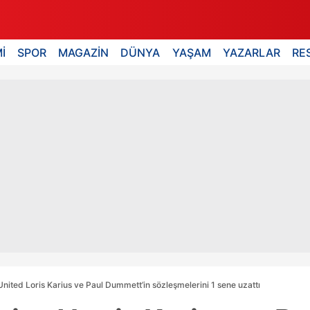
İ
SPOR
MAGAZİN
DÜNYA
YAŞAM
YAZARLAR
RE
nited Loris Karius ve Paul Dummett’in sözleşmelerini 1 sene uzattı