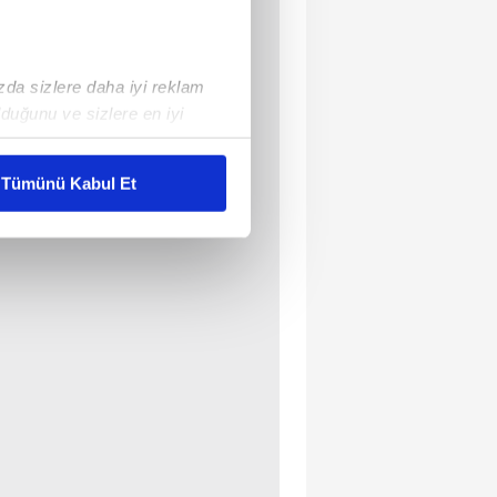
ızda sizlere daha iyi reklam
duğunu ve sizlere en iyi
liyetlerimizi karşılamak
Tümünü Kabul Et
ar gösterilmeyecektir."
çerezler kullanılmaktadır. Bu
u hizmetlerinin sunulması
i ve sizlere yönelik
nılacaktır.
kin detaylı bilgi için Ayarlar
ak ve sitemizde ilgili