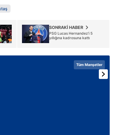
ktaş
SONRAKİ HABER
PSG Lucas Hernandez’i 5
yıllığına kadrosuna kattı
Tüm Manşetler