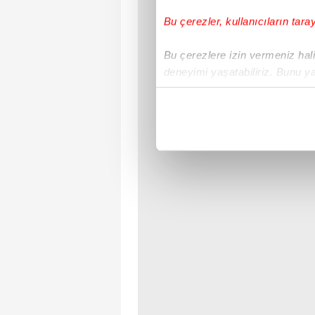
Bu çerezler, kullanıcıların tara
Bu çerezlere izin vermeniz halin
deneyimi yaşatabiliriz. Bunu y
içerikleri sunabilmek adına el
noktasında tek gelir kalemimiz 
Her halükârda, kullanıcılar, bu 
Sizlere daha iyi bir hizmet sun
çerezler vasıtasıyla çeşitli kiş
amacıyla kullanılmaktadır. Diğer
reklam/pazarlama faaliyetlerinin
Çerezlere ilişkin tercihlerinizi 
butonuna tıklayabilir,
Çerez Bi
6698 sayılı Kişisel Verilerin 