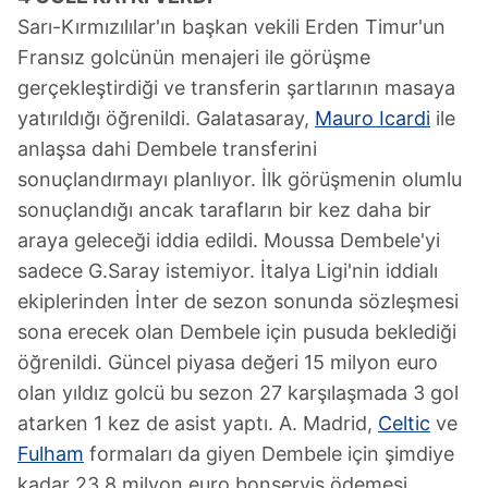
Sarı-Kırmızılılar'ın başkan vekili Erden Timur'un
Fransız golcünün menajeri ile görüşme
gerçekleştirdiği ve transferin şartlarının masaya
yatırıldığı öğrenildi. Galatasaray,
Mauro Icardi
ile
anlaşsa dahi Dembele transferini
sonuçlandırmayı planlıyor. İlk görüşmenin olumlu
sonuçlandığı ancak tarafların bir kez daha bir
araya geleceği iddia edildi. Moussa Dembele'yi
sadece G.Saray istemiyor. İtalya Ligi'nin iddialı
ekiplerinden İnter de sezon sonunda sözleşmesi
sona erecek olan Dembele için pusuda beklediği
öğrenildi. Güncel piyasa değeri 15 milyon euro
olan yıldız golcü bu sezon 27 karşılaşmada 3 gol
atarken 1 kez de asist yaptı. A. Madrid,
Celtic
ve
Fulham
formaları da giyen Dembele için şimdiye
kadar 23.8 milyon euro bonservis ödemesi