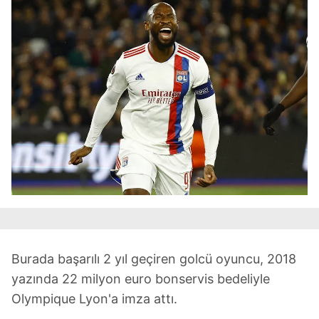
Çerezlere ilişkin tercihlerinizi aşağıda yer alan panel
vasıtasıyla belirleyebilirsiniz. Çerezlere ilişkin detaylı bilgi
için Ayarlar butonuna tıklayabilir,
Çerez Bilgilendirme
Metnimizi
ziyaret edebilirsiniz.
6698 sayılı Kişisel Verilerin Korunması Kanunu uyarınca
hazırlanmış Aydınlatma Metnimizi okumak ve sitemizde
ilgili mevzuata uygun olarak kullanılan çerezlerle ilgili bilgi
almak için lütfen
tıklayınız
.
Burada başarılı 2 yıl geçiren golcü oyuncu, 2018
yazında 22 milyon euro bonservis bedeliyle
Olympique Lyon'a imza attı.