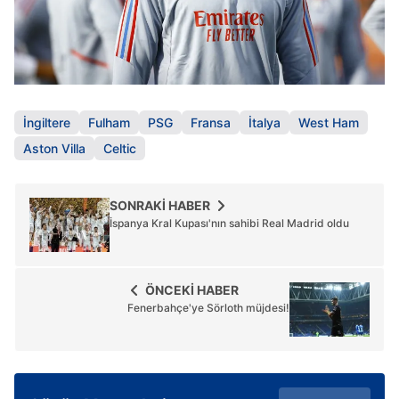
İngiltere
Fulham
PSG
Fransa
İtalya
West Ham
Aston Villa
Celtic
SONRAKİ HABER
İspanya Kral Kupası'nın sahibi Real Madrid oldu
ÖNCEKİ HABER
Fenerbahçe'ye Sörloth müjdesi!