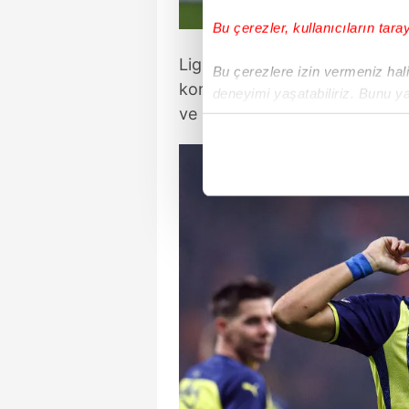
Bu çerezler, kullanıcıların tara
Ligin düşme hattına yakın sır
Bu çerezlere izin vermeniz halin
konuk eden Fenerbahçe, iki d
deneyimi yaşatabiliriz. Bunu y
ve sahadan 3-3'lük beraberlikle
içerikleri sunabilmek adına el
noktasında tek gelir kalemimiz 
Her halükârda, kullanıcılar, bu 
Sizlere daha iyi bir hizmet sun
çerezler vasıtasıyla çeşitli kiş
amacıyla kullanılmaktadır. Diğer
reklam/pazarlama faaliyetlerinin
Çerezlere ilişkin tercihlerinizi 
butonuna tıklayabilir,
Çerez Bi
6698 sayılı Kişisel Verilerin 