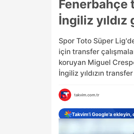
Fenerbahçe t
İngiliz yıldız 
Spor Toto Süper Lig'
için transfer çalışmalar
koruyan Miguel Crespo i
İngiliz yıldızın transfe
takvim.com.tr
Takvim'i Google'a ekleyin,