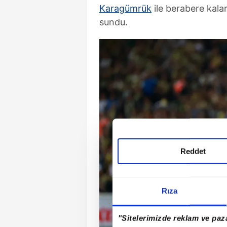
Karagümrük
ile berabere kala
sundu.
Reddet
Rıza
"Sitelerimizde reklam ve paza