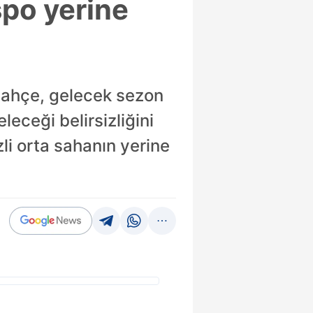
spo yerine
bahçe, gelecek sezon
eleceği belirsizliğini
zli orta sahanın yerine