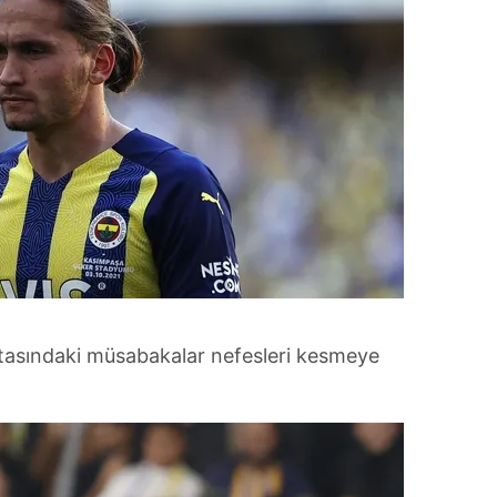
ftasındaki müsabakalar nefesleri kesmeye