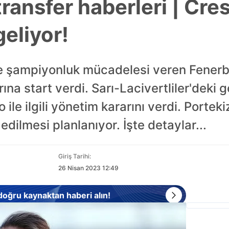
ransfer haberleri | Cre
geliyor!
de şampiyonluk mücadelesi veren Fener
ına start verdi. Sarı-Lacivertliler'deki g
le ilgili yönetim kararını verdi. Porteki
r edilmesi planlanıyor. İşte detaylar...
Giriş Tarihi:
26 Nisan 2023 12:49
 doğru kaynaktan haberi alın!