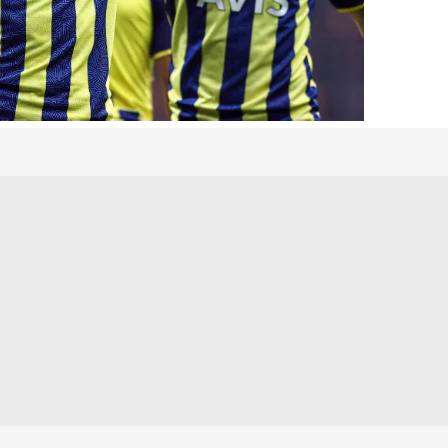
 çerezlerle ilgili bilgi almak için lütfen
tıklayınız
.