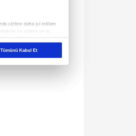
ızda sizlere daha iyi reklam
duğunu ve sizlere en iyi
liyetlerimizi karşılamak
Tümünü Kabul Et
ar gösterilmeyecektir."
çerezler kullanılmaktadır. Bu
u hizmetlerinin sunulması
i ve sizlere yönelik
nılacaktır.
kin detaylı bilgi için Ayarlar
ak ve sitemizde ilgili