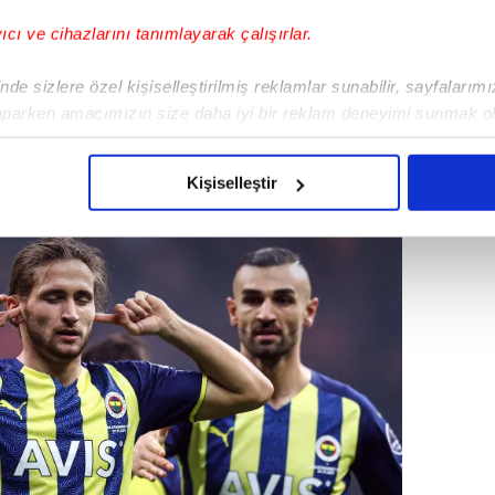
yıcı ve cihazlarını tanımlayarak çalışırlar.
alamada yer alan
İstanbulspor
'u evinde
de sizlere özel kişiselleştirilmiş reklamlar sunabilir, sayfalarım
efa öne geçtiği mücalede skoru koruyamadı
aparken amacımızın size daha iyi bir reklam deneyimi sunmak ol
 ayrıldı.
imizden gelen çabayı gösterdiğimizi ve bu noktada, reklamların ma
olduğunu sizlere hatırlatmak isteriz.
Kişiselleştir
çerezlere izin vermedikleri takdirde, kullanıcılara hedefli reklaml
abilmek için İnternet Sitemizde kendimize ve üçüncü kişilere ait 
isel verileriniz işlenmekte olup gerekli olan çerezler bilgi toplum
 çerezler, sitemizin daha işlevsel kılınması ve kişiselleştirilmes
 yapılması, amaçlarıyla sınırlı olarak açık rızanız dahilinde kulla
aşağıda yer alan panel vasıtasıyla belirleyebilirsiniz. Çerezlere iliş
lgilendirme Metnimizi
ziyaret edebilirsiniz.
Korunması Kanunu uyarınca hazırlanmış Aydınlatma Metnimizi okum