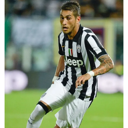
sınırlı olarak açık rızanız dahilinde kullanılacaktır.
Çerezlere ilişkin tercihlerinizi aşağıda yer alan panel
vasıtasıyla belirleyebilirsiniz. Çerezlere ilişkin detaylı bilgi
için Ayarlar butonuna tıklayabilir,
Çerez Bilgilendirme
Metnimizi
ziyaret edebilirsiniz.
6698 sayılı Kişisel Verilerin Korunması Kanunu uyarınca
hazırlanmış Aydınlatma Metnimizi okumak ve sitemizde
ilgili mevzuata uygun olarak kullanılan çerezlerle ilgili bilgi
almak için lütfen
tıklayınız
.