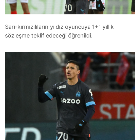
takdirde, kullanıcılara hedefli reklamlar
gösterilmeyecektir."
Sizlere daha iyi bir hizmet sunabilmek için İnternet
Sarı-kırmızılıların yıldız oyuncuya 1+1 yıllık
Sitemizde kendimize ve üçüncü kişilere ait çerezler
sözleşme teklif edeceği öğrenildi.
kullanılmaktadır. Bu çerezler vasıtasıyla çeşitli kişisel
verileriniz işlenmekte olup gerekli olan çerezler bilgi
toplumu hizmetlerinin sunulması amacıyla
kullanılmaktadır. Diğer çerezler, sitemizin daha işlevsel
kılınması ve kişiselleştirilmesi ve sizlere yönelik
reklam/pazarlama faaliyetlerinin yapılması, amaçlarıyla
sınırlı olarak açık rızanız dahilinde kullanılacaktır.
Çerezlere ilişkin tercihlerinizi aşağıda yer alan panel
vasıtasıyla belirleyebilirsiniz. Çerezlere ilişkin detaylı bilgi
için Ayarlar butonuna tıklayabilir,
Çerez Bilgilendirme
Metnimizi
ziyaret edebilirsiniz.
6698 sayılı Kişisel Verilerin Korunması Kanunu uyarınca