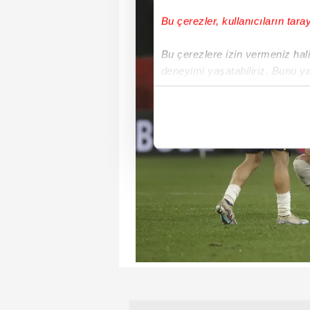
Bu çerezler, kullanıcıların tara
Bu çerezlere izin vermeniz halin
deneyimi yaşatabiliriz. Bunu y
içerikleri sunabilmek adına el
noktasında tek gelir kalemimiz 
Her halükârda, kullanıcılar, bu 
Sizlere daha iyi bir hizmet sun
çerezler vasıtasıyla çeşitli kiş
amacıyla kullanılmaktadır. Diğer
reklam/pazarlama faaliyetlerinin
Çerezlere ilişkin tercihlerinizi 
butonuna tıklayabilir,
Çerez Bi
6698 sayılı Kişisel Verilerin 