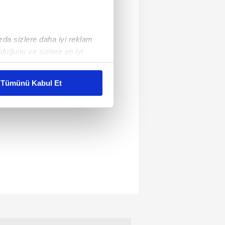
ızda sizlere daha iyi reklam
duğunu ve sizlere en iyi
liyetlerimizi karşılamak
Tümünü Kabul Et
ar gösterilmeyecektir."
çerezler kullanılmaktadır. Bu
u hizmetlerinin sunulması
i ve sizlere yönelik
nılacaktır.
kin detaylı bilgi için Ayarlar
ak ve sitemizde ilgili