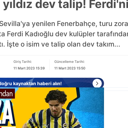
yıldız dev talip! Ferdi'n
evilla'ya yenilen Fenerbahçe, turu zora
ta Ferdi Kadıoğlu dev kulüpler tarafında
ı. İşte o isim ve talip olan dev takım...
Giriş Tarihi:
Güncelleme Tarihi:
11 Mart 2023 15:39
11 Mart 2023 15:50
 doğru kaynaktan haberi alın!