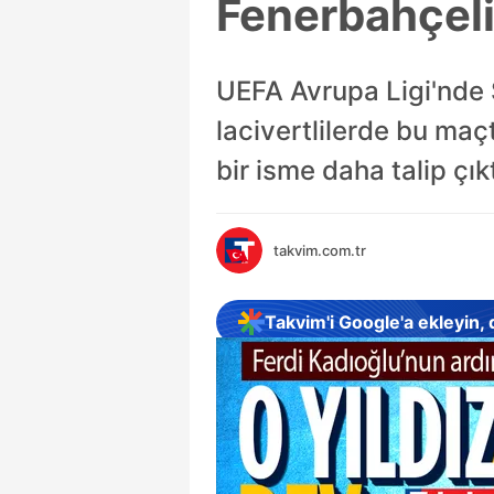
Fenerbahçeli 
UEFA Avrupa Ligi'nde S
lacivertlilerde bu maç
bir isme daha talip çıkt
takvim.com.tr
Takvim'i Google'a ekleyin,