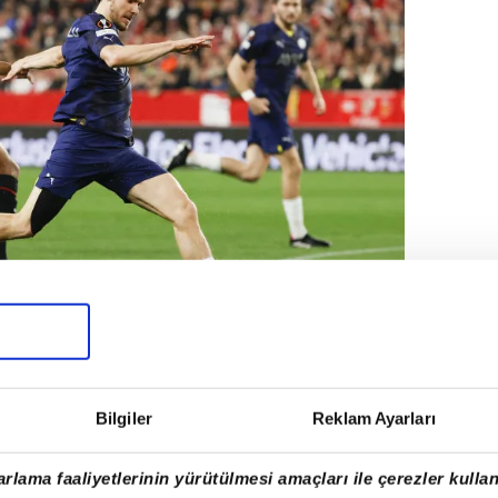
 rövanşta Sevilla'yı 3 farklı yenerek
Bilgiler
Reklam Ayarları
or.
rlama faaliyetlerinin yürütülmesi amaçları ile çerezler kullan