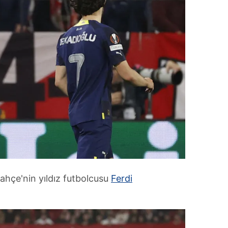
ahçe'nin yıldız futbolcusu
Ferdi