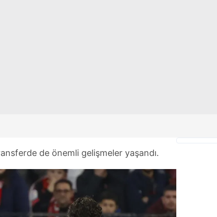
 çerezlerle ilgili bilgi almak için lütfen
tıklayınız
.
transferde de önemli gelişmeler yaşandı.