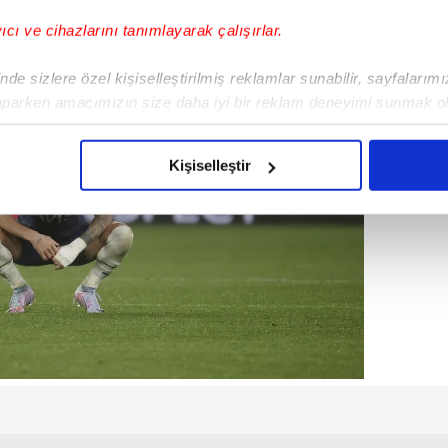
yıcı ve cihazlarını tanımlayarak çalışırlar.
de sizlere özel kişiselleştirilmiş reklamlar sunabilir, sayfalarım
aparken amacımızın size daha iyi bir reklam deneyimi sunmak ol
imizden gelen çabayı gösterdiğimizi ve bu noktada, reklamların ma
olduğunu sizlere hatırlatmak isteriz.
Kişiselleştir
çerezlere izin vermedikleri takdirde, kullanıcılara hedefli reklaml
abilmek için İnternet Sitemizde kendimize ve üçüncü kişilere ait 
isel verileriniz işlenmekte olup gerekli olan çerezler bilgi toplum
 çerezler, sitemizin daha işlevsel kılınması ve kişiselleştirilmes
 yapılması, amaçlarıyla sınırlı olarak açık rızanız dahilinde kulla
aşağıda yer alan panel vasıtasıyla belirleyebilirsiniz. Çerezlere iliş
lgilendirme Metnimizi
ziyaret edebilirsiniz.
Korunması Kanunu uyarınca hazırlanmış Aydınlatma Metnimizi okum