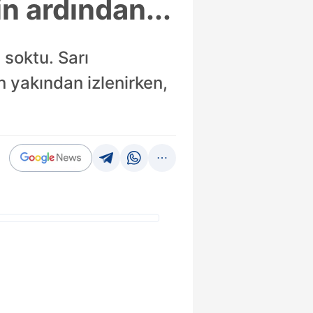
in ardından...
 soktu. Sarı
n yakından izlenirken,