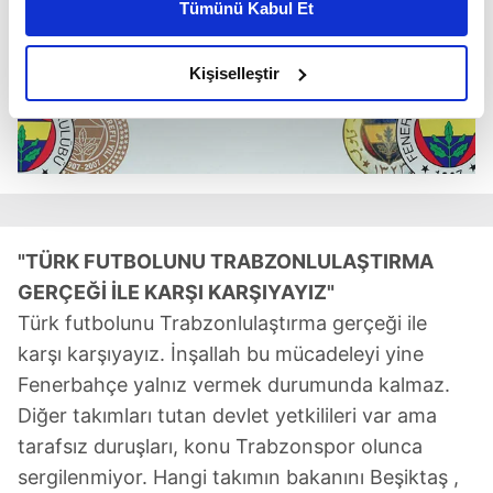
Tümünü Kabul Et
daha iyi reklam deneyimi yaşatabiliriz. Bunu yaparken
amacımızın size daha iyi bir reklam deneyimi sunmak
olduğunu ve sizlere en iyi içerikleri sunabilmek adına
Kişiselleştir
elimizden gelen çabayı gösterdiğimizi ve bu noktada,
reklamların maliyetlerimizi karşılamak noktasında tek gelir
kalemimiz olduğunu sizlere hatırlatmak isteriz.
Her halükârda, kullanıcılar, bu çerezlere izin vermedikleri
takdirde, kullanıcılara hedefli reklamlar
gösterilmeyecektir."
"TÜRK FUTBOLUNU TRABZONLULAŞTIRMA
GERÇEĞİ İLE KARŞI KARŞIYAYIZ"
Sizlere daha iyi bir hizmet sunabilmek için İnternet
Türk futbolunu Trabzonlulaştırma gerçeği ile
Sitemizde kendimize ve üçüncü kişilere ait çerezler
karşı karşıyayız. İnşallah bu mücadeleyi yine
kullanılmaktadır. Bu çerezler vasıtasıyla çeşitli kişisel
Fenerbahçe yalnız vermek durumunda kalmaz.
verileriniz işlenmekte olup gerekli olan çerezler bilgi
Diğer takımları tutan devlet yetkilileri var ama
toplumu hizmetlerinin sunulması amacıyla
kullanılmaktadır. Diğer çerezler, sitemizin daha işlevsel
tarafsız duruşları, konu Trabzonspor olunca
kılınması ve kişiselleştirilmesi ve sizlere yönelik
sergilenmiyor. Hangi takımın bakanını Beşiktaş ,