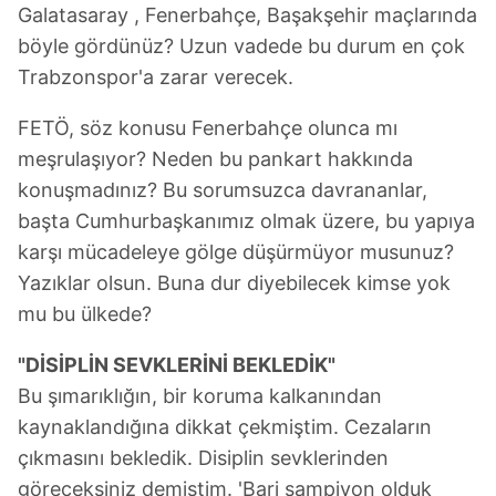
reklam/pazarlama faaliyetlerinin yapılması, amaçlarıyla
Galatasaray , Fenerbahçe, Başakşehir maçlarında
sınırlı olarak açık rızanız dahilinde kullanılacaktır.
böyle gördünüz? Uzun vadede bu durum en çok
Trabzonspor'a zarar verecek.
Çerezlere ilişkin tercihlerinizi aşağıda yer alan panel
vasıtasıyla belirleyebilirsiniz. Çerezlere ilişkin detaylı bilgi
FETÖ, söz konusu Fenerbahçe olunca mı
için Ayarlar butonuna tıklayabilir,
Çerez Bilgilendirme
meşrulaşıyor? Neden bu pankart hakkında
Metnimizi
ziyaret edebilirsiniz.
konuşmadınız? Bu sorumsuzca davrananlar,
6698 sayılı Kişisel Verilerin Korunması Kanunu uyarınca
başta Cumhurbaşkanımız olmak üzere, bu yapıya
hazırlanmış Aydınlatma Metnimizi okumak ve sitemizde
karşı mücadeleye gölge düşürmüyor musunuz?
ilgili mevzuata uygun olarak kullanılan çerezlerle ilgili bilgi
Yazıklar olsun. Buna dur diyebilecek kimse yok
almak için lütfen
tıklayınız
.
mu bu ülkede?
"DİSİPLİN SEVKLERİNİ BEKLEDİK"
Bu şımarıklığın, bir koruma kalkanından
kaynaklandığına dikkat çekmiştim. Cezaların
çıkmasını bekledik. Disiplin sevklerinden
göreceksiniz demiştim. 'Bari şampiyon olduk