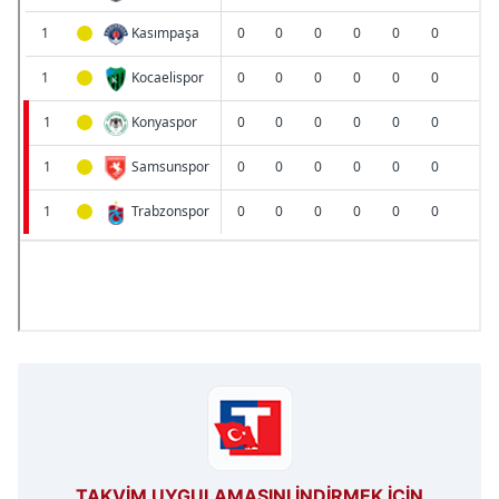
TAKVİM UYGULAMASINI İNDİRMEK İÇİN