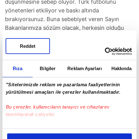
düşünmesine sebep oluyor. Türk futbolunu
yönetenleri etkiliyor ve baskı altında
bırakıyorsunuz. Buna sebebiyet veren Sayın
Bakanlarımıza sözüm olacak, herkesin olduğu
gibi siyasetçilerin de bir takımı tutması normaldir.
Özellikle son yıllarda Trabzonspor'u tutan
Reddet
bakanlarımız, milletvekillerimiz, belediye
başkanları ve görevlilerin bunu açıkça
Rıza
Bilgiler
Reklam Ayarları
Hakkında
göstermeleri, açıkça şampiyonluk dilemeleri, bu
camianın kendini ayrıcalıklı hissetmesine sebep
"Sitelerimizde reklam ve pazarlama faaliyetlerinin
oluyor.
yürütülmesi amaçları ile çerezler kullanılmaktadır.
Bu çerezler, kullanıcıların tarayıcı ve cihazlarını
tanımlayarak çalışırlar.
Bu çerezlere izin vermeniz halinde sizlere özel
kişiselleştirilmiş reklamlar sunabilir, sayfalarımızda sizlere