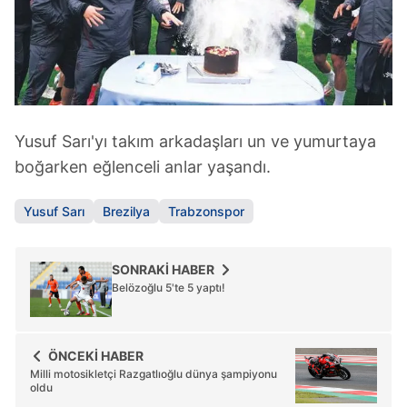
Çerezlere ilişkin tercihlerinizi aşağıda yer alan panel
vasıtasıyla belirleyebilirsiniz. Çerezlere ilişkin detaylı bilgi
için Ayarlar butonuna tıklayabilir,
Çerez Bilgilendirme
Metnimizi
ziyaret edebilirsiniz.
Yusuf Sarı'yı takım arkadaşları un ve yumurtaya
6698 sayılı Kişisel Verilerin Korunması Kanunu uyarınca
boğarken eğlenceli anlar yaşandı.
hazırlanmış Aydınlatma Metnimizi okumak ve sitemizde
ilgili mevzuata uygun olarak kullanılan çerezlerle ilgili bilgi
Yusuf Sarı
Brezilya
Trabzonspor
almak için lütfen
tıklayınız
.
SONRAKİ HABER
Belözoğlu 5'te 5 yaptı!
ÖNCEKİ HABER
Milli motosikletçi Razgatlıoğlu dünya şampiyonu
oldu