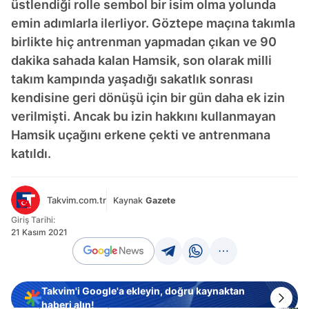
üstlendiği rolle sembol bir isim olma yolunda
emin adımlarla ilerliyor. Göztepe maçına takımla
birlikte hiç antrenman yapmadan çıkan ve 90
dakika sahada kalan Hamsik, son olarak milli
takım kampında yaşadığı sakatlık sonrası
kendisine geri dönüşü için bir gün daha ek izin
verilmişti. Ancak bu izin hakkını kullanmayan
Hamsik uçağını erkene çekti ve antrenmana
katıldı.
Takvim.com.tr
Kaynak
Gazete
Giriş Tarihi:
21 Kasım 2021
Takvim'i Google'a ekleyin, doğru kaynaktan
haberi alın!