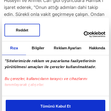
Hüseyin ve Ahmet Can gibi oyunculara Hamsik'i
işaret ederek, "Onun attığı adımları dahi takip
edin. Sürekli onla vakit geçirmeye çalışın. Ondan
kapabileceğiniz her şeyi alın. Bunlar size çok şey
katacak ve hedefleriniz büyüyecek" ifadelerini
Reddet
kullandı.
Rıza
Bilgiler
Reklam Ayarları
Hakkında
"Sitelerimizde reklam ve pazarlama faaliyetlerinin
yürütülmesi amaçları ile çerezler kullanılmaktadır.
Bu çerezler, kullanıcıların tarayıcı ve cihazlarını
tanımlayarak çalışırlar.
Bu çerezlere izin vermeniz halinde sizlere özel
kişiselleştirilmiş reklamlar sunabilir, sayfalarımızda sizlere
Tümünü Kabul Et
daha iyi reklam deneyimi yaşatabiliriz. Bunu yaparken