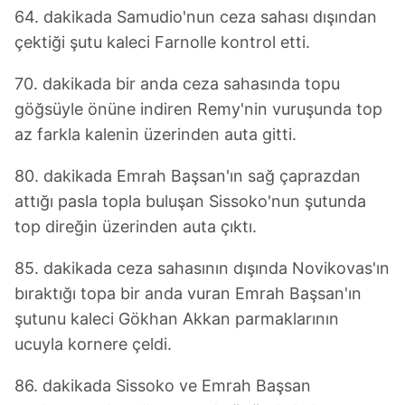
64. dakikada Samudio'nun ceza sahası dışından
toplumu hizmetlerinin sunulması amacıyla
çektiği şutu kaleci Farnolle kontrol etti.
kullanılmaktadır. Diğer çerezler, sitemizin daha işlevsel
kılınması ve kişiselleştirilmesi ve sizlere yönelik
70. dakikada bir anda ceza sahasında topu
reklam/pazarlama faaliyetlerinin yapılması, amaçlarıyla
göğsüyle önüne indiren Remy'nin vuruşunda top
sınırlı olarak açık rızanız dahilinde kullanılacaktır.
az farkla kalenin üzerinden auta gitti.
Çerezlere ilişkin tercihlerinizi aşağıda yer alan panel
vasıtasıyla belirleyebilirsiniz. Çerezlere ilişkin detaylı bilgi
80. dakikada Emrah Başsan'ın sağ çaprazdan
için Ayarlar butonuna tıklayabilir,
Çerez Bilgilendirme
attığı pasla topla buluşan Sissoko'nun şutunda
Metnimizi
ziyaret edebilirsiniz.
top direğin üzerinden auta çıktı.
6698 sayılı Kişisel Verilerin Korunması Kanunu uyarınca
85. dakikada ceza sahasının dışında Novikovas'ın
hazırlanmış Aydınlatma Metnimizi okumak ve sitemizde
bıraktığı topa bir anda vuran Emrah Başsan'ın
ilgili mevzuata uygun olarak kullanılan çerezlerle ilgili bilgi
şutunu kaleci Gökhan Akkan parmaklarının
almak için lütfen
tıklayınız
.
ucuyla kornere çeldi.
86. dakikada Sissoko ve Emrah Başsan