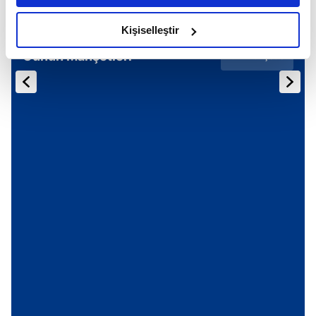
amacımızın size daha iyi bir reklam deneyimi sunmak
olduğunu ve sizlere en iyi içerikleri sunabilmek adına
Kişiselleştir
elimizden gelen çabayı gösterdiğimizi ve bu noktada,
Günün Manşetleri
Tüm Manşetler
reklamların maliyetlerimizi karşılamak noktasında tek gelir
kalemimiz olduğunu sizlere hatırlatmak isteriz.
Her halükârda, kullanıcılar, bu çerezlere izin vermedikleri
takdirde, kullanıcılara hedefli reklamlar
gösterilmeyecektir."
Sizlere daha iyi bir hizmet sunabilmek için İnternet
Sitemizde kendimize ve üçüncü kişilere ait çerezler
kullanılmaktadır. Bu çerezler vasıtasıyla çeşitli kişisel
verileriniz işlenmekte olup gerekli olan çerezler bilgi
toplumu hizmetlerinin sunulması amacıyla
kullanılmaktadır. Diğer çerezler, sitemizin daha işlevsel
kılınması ve kişiselleştirilmesi ve sizlere yönelik
reklam/pazarlama faaliyetlerinin yapılması, amaçlarıyla