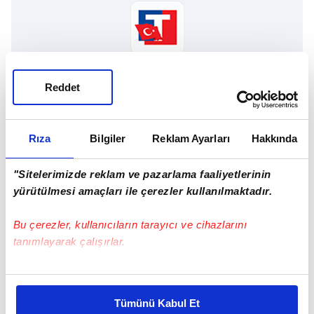
TAKVİM UYGULAMASINI İNDİRMEK İÇİN
Reddet
TIKLAYIN
Rıza
Bilgiler
Reklam Ayarları
Hakkında
Esra Erol
Zincirlikuyu
"Sitelerimizde reklam ve pazarlama faaliyetlerinin
yürütülmesi amaçları ile çerezler kullanılmaktadır.
SONRAKİ HABER
Bu çerezler, kullanıcıların tarayıcı ve cihazlarını
8 milyonluk kutlama!
tanımlayarak çalışırlar.
Bu çerezlere izin vermeniz halinde sizlere özel
ÖNCEKİ HABER
kişiselleştirilmiş reklamlar sunabilir, sayfalarımızda sizlere
Babamı ayartıp annemden ayırdı
Tümünü Kabul Et
daha iyi reklam deneyimi yaşatabiliriz. Bunu yaparken