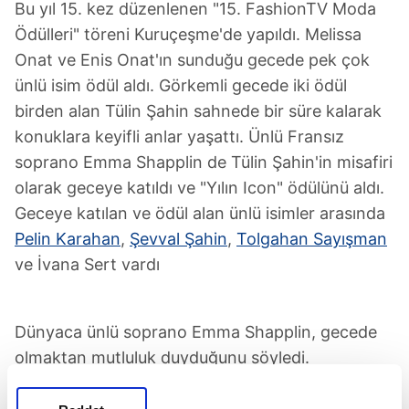
Bu yıl 15. kez düzenlenen "15. FashionTV Moda
Ödülleri" töreni Kuruçeşme'de yapıldı. Melissa
Onat ve Enis Onat'ın sunduğu gecede pek çok
ünlü isim ödül aldı. Görkemli gecede iki ödül
birden alan Tülin Şahin sahnede bir süre kalarak
konuklara keyifli anlar yaşattı. Ünlü Fransız
soprano Emma Shapplin de Tülin Şahin'in misafiri
olarak geceye katıldı ve "Yılın Icon" ödülünü aldı.
Geceye katılan ve ödül alan ünlü isimler arasında
Pelin Karahan
,
Şevval Şahin
,
Tolgahan Sayışman
ve İvana Sert vardı
Dünyaca ünlü soprano Emma Shapplin, gecede
olmaktan mutluluk duyduğunu söyledi.
Pelin Karahan
Şevval Şahin
Tolgahan Sayışman