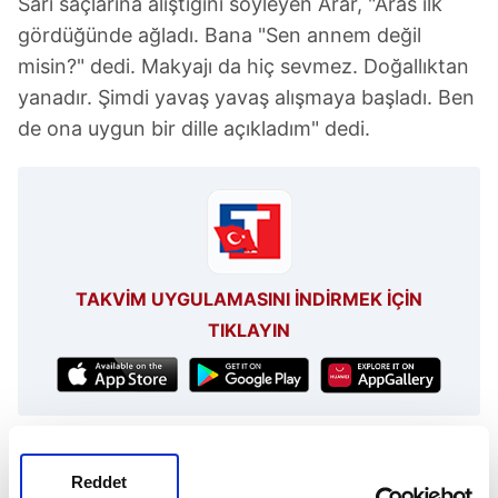
Sarı saçlarına alıştığını söyleyen Arar, "Aras ilk
gördüğünde ağladı. Bana "Sen annem değil
misin?" dedi. Makyajı da hiç sevmez. Doğallıktan
yanadır. Şimdi yavaş yavaş alışmaya başladı. Ben
de ona uygun bir dille açıkladım" dedi.
TAKVİM UYGULAMASINI İNDİRMEK İÇİN
TIKLAYIN
Funda Arar
Kıbrıs
Reddet