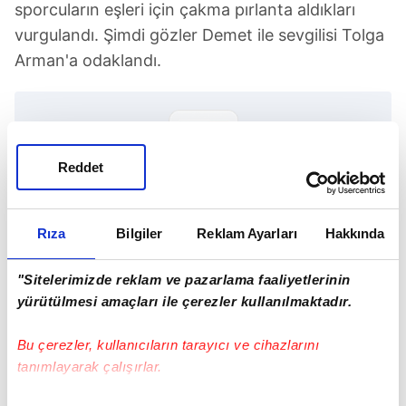
sporcuların eşleri için çakma pırlanta aldıkları
vurgulandı. Şimdi gözler Demet ile sevgilisi Tolga
Arman'a odaklandı.
Reddet
TAKVİM UYGULAMASINI İNDİRMEK İÇİN
TIKLAYIN
Rıza
Bilgiler
Reklam Ayarları
Hakkında
"Sitelerimizde reklam ve pazarlama faaliyetlerinin
yürütülmesi amaçları ile çerezler kullanılmaktadır.
Demet Şener
Madrid
İspanya
İbrahim Kutluay
Bu çerezler, kullanıcıların tarayıcı ve cihazlarını
tanımlayarak çalışırlar.
SONRAKİ HABER
Türkiye'de soyadı hangisi olan kişi sayısı daha