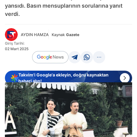
yansıdı. Basın mensuplarının sorularına yanıt
verdi.
AYDIN HAMZA
Kaynak
Gazete
Giriş Tarihi:
02 Mart 2025
Takvim'i Google'a ekleyin, doğru kaynaktan
haberi alın!