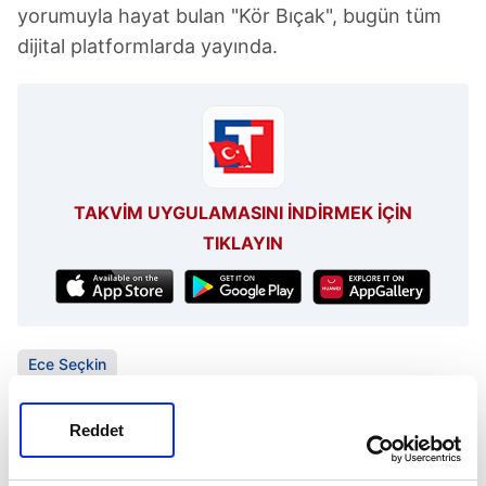
yorumuyla hayat bulan "Kör Bıçak", bugün tüm
dijital platformlarda yayında.
TAKVİM UYGULAMASINI İNDİRMEK İÇİN
TIKLAYIN
Ece Seçkin
Reddet
SONRAKİ HABER
Türkiye'de soyadı hangisi olan kişi sayısı daha
fazladır?