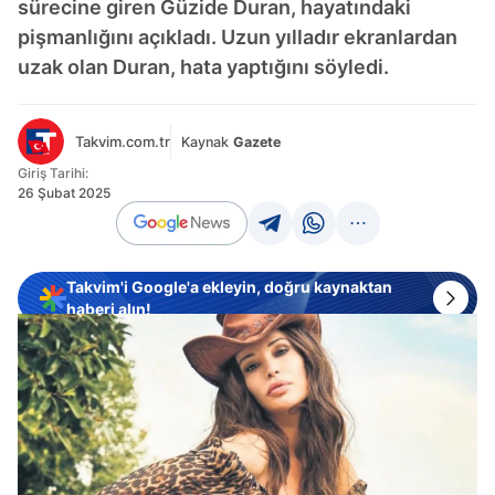
sürecine giren Güzide Duran, hayatındaki
pişmanlığını açıkladı. Uzun yılladır ekranlardan
uzak olan Duran, hata yaptığını söyledi.
Takvim.com.tr
Kaynak
Gazete
Giriş Tarihi:
26 Şubat 2025
Takvim'i Google'a ekleyin, doğru kaynaktan
haberi alın!