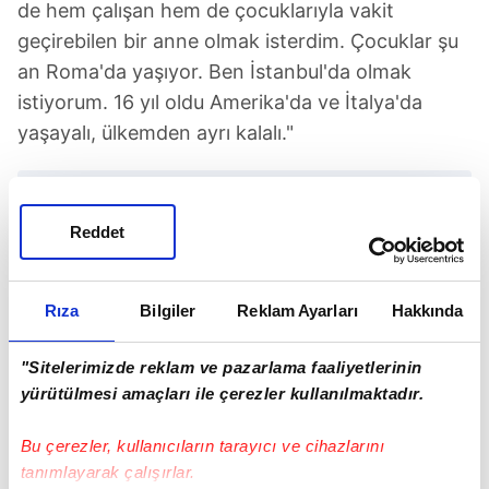
de hem çalışan hem de çocuklarıyla vakit
geçirebilen bir anne olmak isterdim. Çocuklar şu
an Roma'da yaşıyor. Ben İstanbul'da olmak
istiyorum. 16 yıl oldu Amerika'da ve İtalya'da
yaşayalı, ülkemden ayrı kalalı."
Reddet
TAKVİM UYGULAMASINI İNDİRMEK İÇİN
Rıza
Bilgiler
Reklam Ayarları
Hakkında
TIKLAYIN
"Sitelerimizde reklam ve pazarlama faaliyetlerinin
yürütülmesi amaçları ile çerezler kullanılmaktadır.
Bu çerezler, kullanıcıların tarayıcı ve cihazlarını
Adnan Aksoy
İstanbul
Güzide Duran
tanımlayarak çalışırlar.