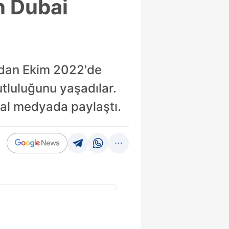
en Dubai
ından Ekim 2022'de
utluluğunu yaşadılar.
syal medyada paylaştı.