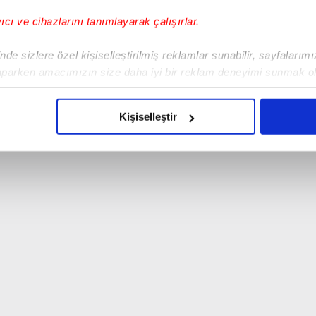
yıcı ve cihazlarını tanımlayarak çalışırlar.
de sizlere özel kişiselleştirilmiş reklamlar sunabilir, sayfalarım
aparken amacımızın size daha iyi bir reklam deneyimi sunmak ol
imizden gelen çabayı gösterdiğimizi ve bu noktada, reklamların ma
olduğunu sizlere hatırlatmak isteriz.
Kişiselleştir
çerezlere izin vermedikleri takdirde, kullanıcılara hedefli reklaml
abilmek için İnternet Sitemizde kendimize ve üçüncü kişilere ait 
isel verileriniz işlenmekte olup gerekli olan çerezler bilgi toplum
 çerezler, sitemizin daha işlevsel kılınması ve kişiselleştirilmes
 yapılması, amaçlarıyla sınırlı olarak açık rızanız dahilinde kulla
aşağıda yer alan panel vasıtasıyla belirleyebilirsiniz. Çerezlere iliş
lgilendirme Metnimizi
ziyaret edebilirsiniz.
Korunması Kanunu uyarınca hazırlanmış Aydınlatma Metnimizi okum