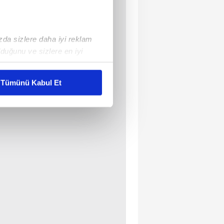
ızda sizlere daha iyi reklam
duğunu ve sizlere en iyi
liyetlerimizi karşılamak
Tümünü Kabul Et
ar gösterilmeyecektir."
çerezler kullanılmaktadır. Bu
u hizmetlerinin sunulması
i ve sizlere yönelik
nılacaktır.
kin detaylı bilgi için Ayarlar
ak ve sitemizde ilgili