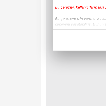
Bu çerezler, kullanıcıların tara
Bu çerezlere izin vermeniz halin
deneyimi yaşatabiliriz. Bunu y
içerikleri sunabilmek adına el
noktasında tek gelir kalemimiz 
Her halükârda, kullanıcılar, bu 
Sizlere daha iyi bir hizmet sun
çerezler vasıtasıyla çeşitli kiş
amacıyla kullanılmaktadır. Diğer
reklam/pazarlama faaliyetlerinin
Çerezlere ilişkin tercihlerinizi 
butonuna tıklayabilir,
Çerez Bi
6698 sayılı Kişisel Verilerin 