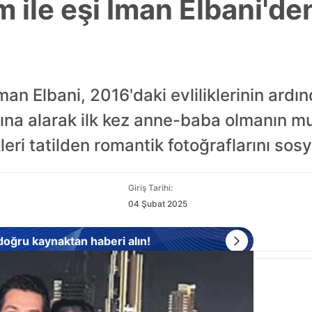
m ile eşi İman Elbani'd
İman Elbani, 2016'daki evliliklerinin ard
arına alarak ilk kez anne-baba olmanın m
kleri tatilden romantik fotoğraflarını so
Giriş Tarihi:
04 Şubat 2025
 doğru kaynaktan haberi alın!