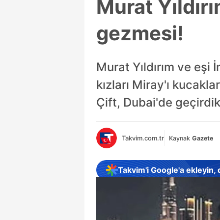
Murat Yıldırı
gezmesi!
Murat Yıldırım ve eşi 
kızları Miray'ı kucakl
Çift, Dubai'de geçirdi
Takvim.com.tr
Kaynak
Gazete
Takvim'i Google'a ekleyin,