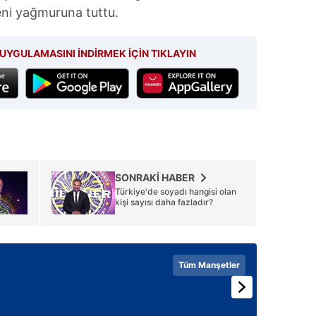
eni yağmuruna tuttu.
UYGULAMASINI İNDİRMEK İÇİN TIKLAYIN
SONRAKİ HABER
Türkiye'de soyadı hangisi olan
kişi sayısı daha fazladır?
Tüm Manşetler