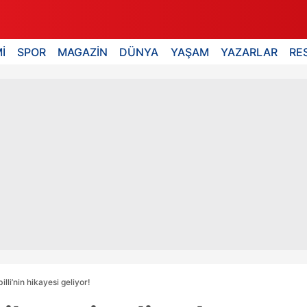
İ
SPOR
MAGAZİN
DÜNYA
YAŞAM
YAZARLAR
RE
lli’nin hikayesi geliyor!