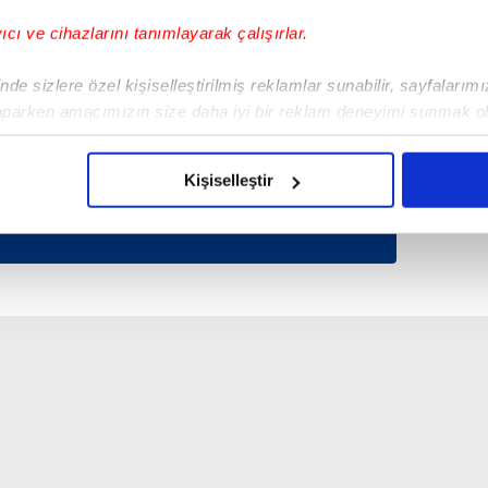
Tüm Manşetler
yıcı ve cihazlarını tanımlayarak çalışırlar.
de sizlere özel kişiselleştirilmiş reklamlar sunabilir, sayfalarım
aparken amacımızın size daha iyi bir reklam deneyimi sunmak ol
imizden gelen çabayı gösterdiğimizi ve bu noktada, reklamların ma
olduğunu sizlere hatırlatmak isteriz.
Kişiselleştir
çerezlere izin vermedikleri takdirde, kullanıcılara hedefli reklaml
abilmek için İnternet Sitemizde kendimize ve üçüncü kişilere ait 
isel verileriniz işlenmekte olup gerekli olan çerezler bilgi toplum
 çerezler, sitemizin daha işlevsel kılınması ve kişiselleştirilmes
 yapılması, amaçlarıyla sınırlı olarak açık rızanız dahilinde kulla
aşağıda yer alan panel vasıtasıyla belirleyebilirsiniz. Çerezlere iliş
lgilendirme Metnimizi
ziyaret edebilirsiniz.
Korunması Kanunu uyarınca hazırlanmış Aydınlatma Metnimizi okum