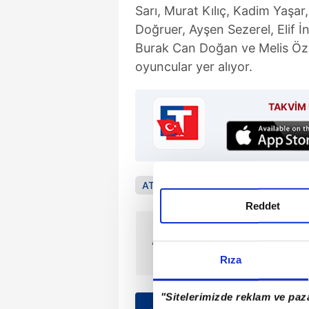
Sarı, Murat Kılıç, Kadim Yaşar
Doğruer, Ayşen Sezerel, Elif İ
Burak Can Doğan ve Melis Özç
oyuncular yer alıyor.
TAKVİM 
ATV
Zembilli
Reddet
ÖNCEKİ HABER
Adını değiştirmeden önceki adı
Neftali Ricardo Reyes Basoalto
Rıza
olan hangisidir?
"Sitelerimizde reklam ve paza