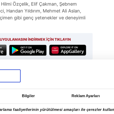
, Hilmi Özçelik, Elif Çakman, Şebnem
nci, Handan Yıldırım, Mehmet Ali Aslan,
imen gibi genç yetenekler ve deneyimli
UYGULAMASINI İNDİRMEK İÇİN TIKLAYIN
SONRAKİ HABER
Türk dizisine Sylvester Stallone
bombası
Bilgiler
Reklam Ayarları
rlama faaliyetlerinin yürütülmesi amaçları ile çerezler kullan