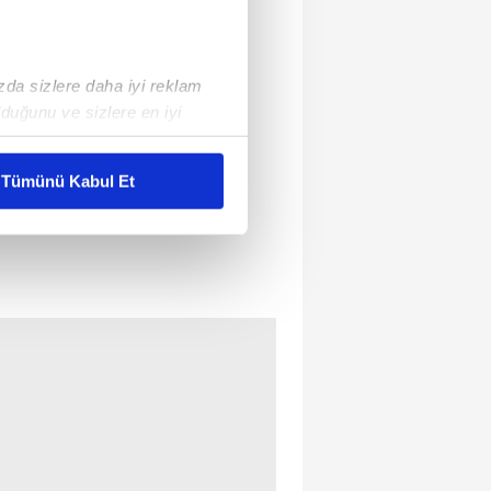
ızda sizlere daha iyi reklam
duğunu ve sizlere en iyi
liyetlerimizi karşılamak
Tümünü Kabul Et
ar gösterilmeyecektir."
çerezler kullanılmaktadır. Bu
u hizmetlerinin sunulması
i ve sizlere yönelik
nılacaktır.
kin detaylı bilgi için Ayarlar
ak ve sitemizde ilgili