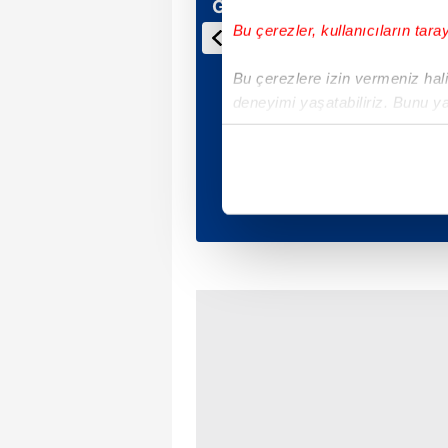
Günün Manşetleri
Bu çerezler, kullanıcıların tara
Bu çerezlere izin vermeniz halin
deneyimi yaşatabiliriz. Bunu y
içerikleri sunabilmek adına el
noktasında tek gelir kalemimiz 
Her halükârda, kullanıcılar, bu 
Sizlere daha iyi bir hizmet sun
çerezler vasıtasıyla çeşitli kiş
amacıyla kullanılmaktadır. Diğer
reklam/pazarlama faaliyetlerinin
Çerezlere ilişkin tercihlerinizi 
butonuna tıklayabilir,
Çerez Bi
6698 sayılı Kişisel Verilerin 