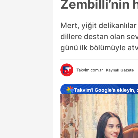
Zembilli’nin 
Mert, yiğit delikanlıl
dillere destan olan se
günü ilk bölümüyle at
Takvim.com.tr
Kaynak
Gazete
Takvim'i Google'a ekleyin,