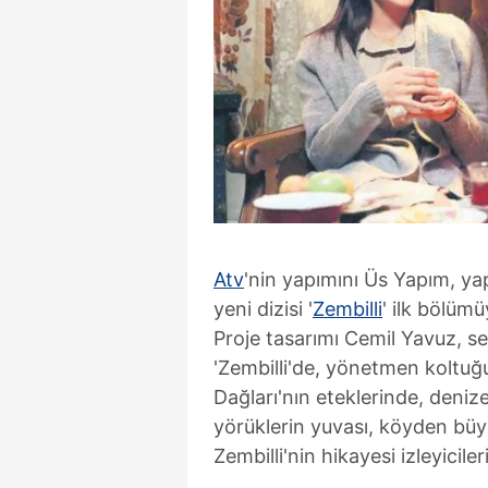
Atv
'nin yapımını Üs Yapım, yap
yeni dizisi '
Zembilli
' ilk bölüm
Proje tasarımı Cemil Yavuz, se
'Zembilli'de, yönetmen koltu
Dağları'nın eteklerinde, deni
yörüklerin yuvası, köyden bü
Zembilli'nin hikayesi izleyicileri