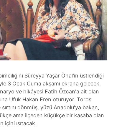
ımcılığını Süreyya Yaşar Önal'ın üstlendiği
üyle 3 Ocak Cuma akşamı ekrana gelecek.
naryo ve hikâyesi Fatih Özcan'a ait olan
ğuna Ufuk Hakan Eren oturuyor. Toros
ze sırtını dönmüş, yüzü Anadolu'ya bakan,
yükçe ama ilçeden küçükçe bir kasaba olan
n içini ısıtacak.