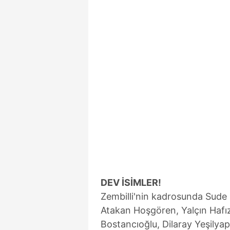
DEV İSİMLER!
Zembilli'nin kadrosunda Sude Z
Atakan Hoşgören, Yalçın Hafı
Bostancıoğlu, Dilaray Yeşilya