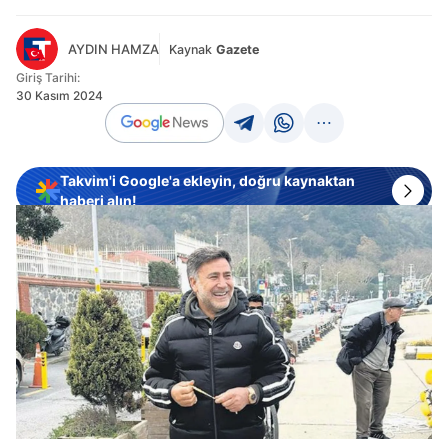
AYDIN HAMZA
Kaynak
Gazete
Giriş Tarihi:
30 Kasım 2024
Takvim'i Google'a ekleyin, doğru kaynaktan
haberi alın!