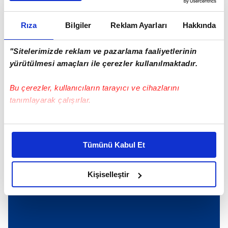
SONRAKİ HABER
Bir "Demet" gurur
Rıza
Bilgiler
Reklam Ayarları
Hakkında
"Sitelerimizde reklam ve pazarlama faaliyetlerinin
ÖNCEKİ HABER
'Kafalar' karıştı!
yürütülmesi amaçları ile çerezler kullanılmaktadır.
Bu çerezler, kullanıcıların tarayıcı ve cihazlarını
tanımlayarak çalışırlar.
Günün Manşetleri
Tüm Manşetler
Bu çerezlere izin vermeniz halinde sizlere özel
kişiselleştirilmiş reklamlar sunabilir, sayfalarımızda sizlere
Tümünü Kabul Et
daha iyi reklam deneyimi yaşatabiliriz. Bunu yaparken
amacımızın size daha iyi bir reklam deneyimi sunmak
olduğunu ve sizlere en iyi içerikleri sunabilmek adına
Kişiselleştir
elimizden gelen çabayı gösterdiğimizi ve bu noktada,
reklamların maliyetlerimizi karşılamak noktasında tek gelir
kalemimiz olduğunu sizlere hatırlatmak isteriz.