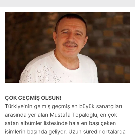
için Ayarlar butonuna tıklayabilir,
Çerez Bilgilendirme
Metnimizi
ziyaret edebilirsiniz.
6698 sayılı Kişisel Verilerin Korunması Kanunu uyarınca
hazırlanmış Aydınlatma Metnimizi okumak ve sitemizde
ilgili mevzuata uygun olarak kullanılan çerezlerle ilgili bilgi
almak için lütfen
tıklayınız
.
ÇOK GEÇMİŞ OLSUN!
Türkiye'nin gelmiş geçmiş en büyük sanatçıları
arasında yer alan Mustafa Topaloğlu, en çok
satan albümler listesinde hala en başı çeken
isimlerin başında geliyor. Uzun süredir ortalarda