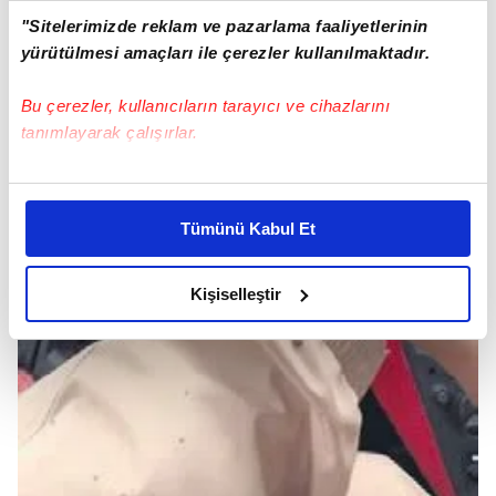
"Sitelerimizde reklam ve pazarlama faaliyetlerinin
yürütülmesi amaçları ile çerezler kullanılmaktadır.
Bu çerezler, kullanıcıların tarayıcı ve cihazlarını
tanımlayarak çalışırlar.
Bu çerezlere izin vermeniz halinde sizlere özel
kişiselleştirilmiş reklamlar sunabilir, sayfalarımızda sizlere
Tümünü Kabul Et
daha iyi reklam deneyimi yaşatabiliriz. Bunu yaparken
amacımızın size daha iyi bir reklam deneyimi sunmak
olduğunu ve sizlere en iyi içerikleri sunabilmek adına
Kişiselleştir
elimizden gelen çabayı gösterdiğimizi ve bu noktada,
reklamların maliyetlerimizi karşılamak noktasında tek gelir
kalemimiz olduğunu sizlere hatırlatmak isteriz.
Her halükârda, kullanıcılar, bu çerezlere izin vermedikleri
takdirde, kullanıcılara hedefli reklamlar
gösterilmeyecektir."