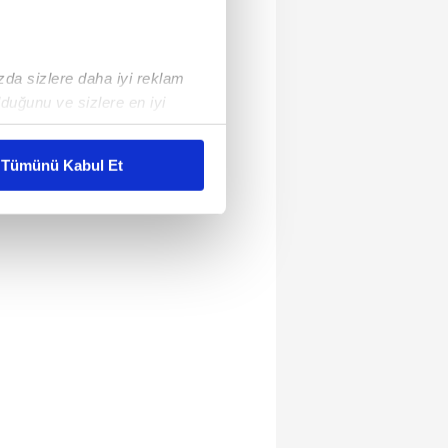
ızda sizlere daha iyi reklam
duğunu ve sizlere en iyi
liyetlerimizi karşılamak
Tümünü Kabul Et
ar gösterilmeyecektir."
çerezler kullanılmaktadır. Bu
u hizmetlerinin sunulması
i ve sizlere yönelik
nılacaktır.
kin detaylı bilgi için Ayarlar
ak ve sitemizde ilgili