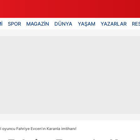
İ
SPOR
MAGAZİN
DÜNYA
YAŞAM
YAZARLAR
RE
l oyuncu Fahriye Evcen'ın Karanla imtihanı!