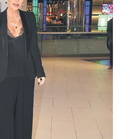
 çerezlerle ilgili bilgi almak için lütfen
tıklayınız
.