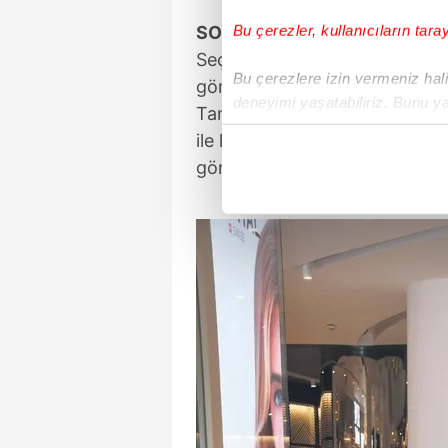
Bu çerezler, kullanıcıların tara
SOĞUK SAVAŞ
Seçkin Piriler, önceki gece K
Bu çerezlere izin vermeniz halin
görüntülendi. Survivor'a gittiğ
deneyimi yaşatabiliriz. Bunu y
Tangöze'ye bırakan Piriler, 
içerikleri sunabilmek adına el
ile konuştunuz mu?" sorusuna
noktasında tek gelir kalemimiz 
görmek istediği zaman alıyor 
Her halükârda, kullanıcılar, bu 
Sizlere daha iyi bir hizmet sun
çerezler vasıtasıyla çeşitli kiş
amacıyla kullanılmaktadır. Diğer
reklam/pazarlama faaliyetlerinin
Çerezlere ilişkin tercihlerinizi 
butonuna tıklayabilir,
Çerez Bi
6698 sayılı Kişisel Verilerin 