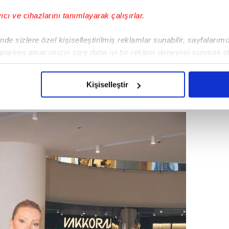
yıcı ve cihazlarını tanımlayarak çalışırlar.
uruçeşme'deki bir mekandan çıkarken
de sizlere özel kişiselleştirilmiş reklamlar sunabilir, sayfalarım
i sırada çocuklarını babaları Kaan
aparken amacımızın size daha iyi bir reklam deneyimi sunmak ol
"Döndükten sonra ya da giderken Kaan Bey
imizden gelen çabayı gösterdiğimizi ve bu noktada, reklamların ma
, "Ben Kaan ile konuşmadım. Zaten babaları
olduğunu sizlere hatırlatmak isteriz.
ve görüyor." diye konuştu.
Doğan
SAVAŞ
Kişiselleştir
çerezlere izin vermedikleri takdirde, kullanıcılara hedefli reklaml
abilmek için İnternet Sitemizde kendimize ve üçüncü kişilere ait 
isel verileriniz işlenmekte olup gerekli olan çerezler bilgi toplum
 çerezler, sitemizin daha işlevsel kılınması ve kişiselleştirilmes
 yapılması, amaçlarıyla sınırlı olarak açık rızanız dahilinde kulla
aşağıda yer alan panel vasıtasıyla belirleyebilirsiniz. Çerezlere iliş
lgilendirme Metnimizi
ziyaret edebilirsiniz.
Korunması Kanunu uyarınca hazırlanmış Aydınlatma Metnimizi okum