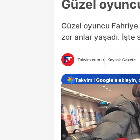
Güzel oyuncu
Güzel oyuncu Fahriye 
zor anlar yaşadı. İşte 
Takvim.com.tr
Kaynak
Gazete
Takvim'i Google'a ekleyin,