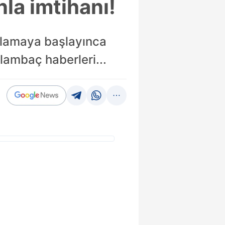
la imtihanı!
ğlamaya başlayınca
klambaç haberleri...