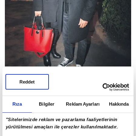
Reddet
Rıza
Bilgiler
Reklam Ayarları
Hakkında
ELDE
VAR
AŞK
Duayen oyuncu Mustafa Uğurlu önceki akşam
"Sitelerimizde reklam ve pazarlama faaliyetlerinin
Cihangir'de bir mekanda yeni sevgilisi ile baş
yürütülmesi amaçları ile çerezler kullanılmaktadır.
başa yemek yerken görüntülendi. Mekan çıkışı