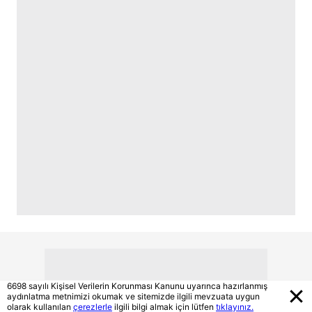
6698 sayılı Kişisel Verilerin Korunması Kanunu uyarınca hazırlanmış
aydınlatma metnimizi okumak ve sitemizde ilgili mevzuata uygun
olarak kullanılan
çerezlerle
ilgili bilgi almak için lütfen
tıklayınız.