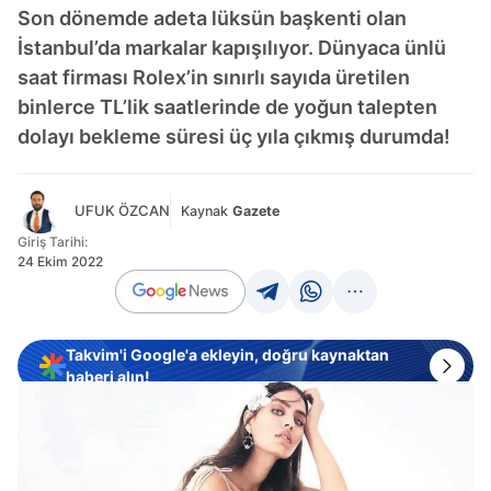
Son dönemde adeta lüksün başkenti olan
İstanbul’da markalar kapışılıyor. Dünyaca ünlü
saat firması Rolex’in sınırlı sayıda üretilen
binlerce TL’lik saatlerinde de yoğun talepten
dolayı bekleme süresi üç yıla çıkmış durumda!
UFUK ÖZCAN
Kaynak
Gazete
Giriş Tarihi:
24 Ekim 2022
Takvim'i Google'a ekleyin, doğru kaynaktan
haberi alın!