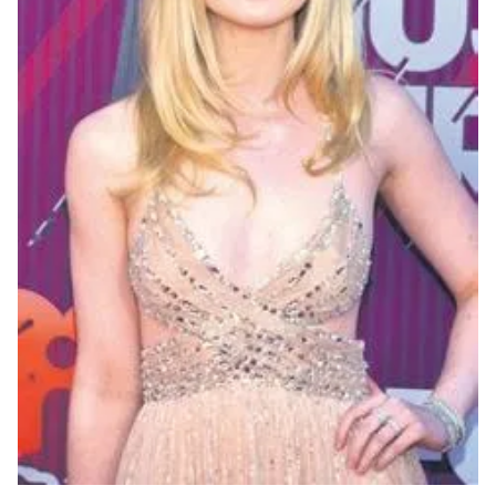
hazırlanmış Aydınlatma Metnimizi okumak ve sitemizde
ilgili mevzuata uygun olarak kullanılan çerezlerle ilgili bilgi
almak için lütfen
tıklayınız
.