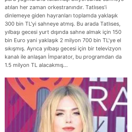
gösterilmeyecektir."
atılan her zaman orkestranındır. Tatlıses'i
dinlemeye giden hayranları toplamda yaklaşık
Sizlere daha iyi bir hizmet sunabilmek için İnternet
300 bin TL'yi sahneye atmış. Bu arada Tatlıses,
Sitemizde kendimize ve üçüncü kişilere ait çerezler
yılbaşı gecesi yurt dışında sahne almak için 150
kullanılmaktadır. Bu çerezler vasıtasıyla çeşitli kişisel
bin Euro yani yaklaşık 2 milyon 700 bin TL'ye el
verileriniz işlenmekte olup gerekli olan çerezler bilgi
sıkışmış. Ayrıca yılbaşı gecesi için bir televizyon
toplumu hizmetlerinin sunulması amacıyla
kullanılmaktadır. Diğer çerezler, sitemizin daha işlevsel
kanalı ile anlaşan İmparator, bu programdan da
kılınması ve kişiselleştirilmesi ve sizlere yönelik
1.5 milyon TL alacakmış...
reklam/pazarlama faaliyetlerinin yapılması, amaçlarıyla
sınırlı olarak açık rızanız dahilinde kullanılacaktır.
Çerezlere ilişkin tercihlerinizi aşağıda yer alan panel
vasıtasıyla belirleyebilirsiniz. Çerezlere ilişkin detaylı bilgi
için Ayarlar butonuna tıklayabilir,
Çerez Bilgilendirme
Metnimizi
ziyaret edebilirsiniz.
6698 sayılı Kişisel Verilerin Korunması Kanunu uyarınca