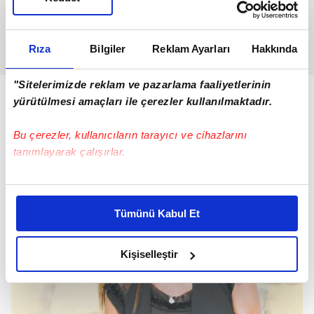
Rıza
Bilgiler
Reklam Ayarları
Hakkında
"Sitelerimizde reklam ve pazarlama faaliyetlerinin
yürütülmesi amaçları ile çerezler kullanılmaktadır.
Bu çerezler, kullanıcıların tarayıcı ve cihazlarını
tanımlayarak çalışırlar.
Bu çerezlere izin vermeniz halinde sizlere özel
kişiselleştirilmiş reklamlar sunabilir, sayfalarımızda sizlere
Tümünü Kabul Et
daha iyi reklam deneyimi yaşatabiliriz. Bunu yaparken
amacımızın size daha iyi bir reklam deneyimi sunmak
olduğunu ve sizlere en iyi içerikleri sunabilmek adına
Kişiselleştir
elimizden gelen çabayı gösterdiğimizi ve bu noktada,
reklamların maliyetlerimizi karşılamak noktasında tek gelir
kalemimiz olduğunu sizlere hatırlatmak isteriz.