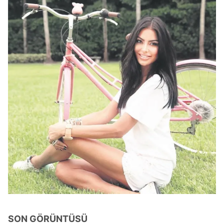
6698 sayılı Kişisel Verilerin Korunması Kanunu uyarınca
hazırlanmış Aydınlatma Metnimizi okumak ve sitemizde
ilgili mevzuata uygun olarak kullanılan çerezlerle ilgili bilgi
almak için lütfen
tıklayınız
.
SON GÖRÜNTÜSÜ