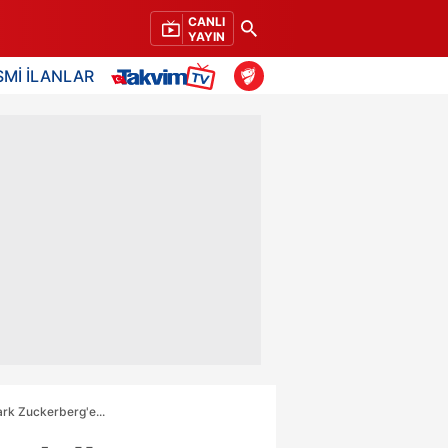
CANLI
YAYIN
SMİ İLANLAR
ark Zuckerberg'e...