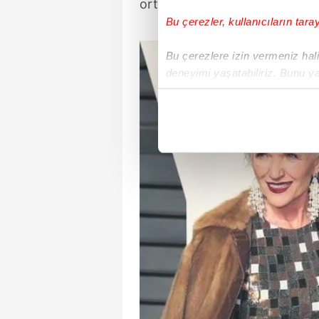
ortak noktası da "ilik suyu çorb
Bu çerezler, kullanıcıların tara
Bu çerezlere izin vermeniz halin
deneyimi yaşatabiliriz. Bunu y
içerikleri sunabilmek adına el
noktasında tek gelir kalemimiz 
Her halükârda, kullanıcılar, bu 
Sizlere daha iyi bir hizmet sun
çerezler vasıtasıyla çeşitli kiş
amacıyla kullanılmaktadır. Diğer
reklam/pazarlama faaliyetlerinin
Çerezlere ilişkin tercihlerinizi 
butonuna tıklayabilir,
Çerez Bi
6698 sayılı Kişisel Verilerin 