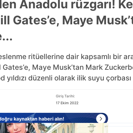
den Anadolu rüzgarı! Ke
ill Gates’e, Maye Musk
...
eslenme ritüellerine dair kapsamlı bir ar
ll Gates’e, Maye Musk’tan Mark Zuckerb
yıldızı düzenli olarak ilik suyu çorbası 
Giriş Tarihi:
17 Ekim 2022
 doğru kaynaktan haberi alın!