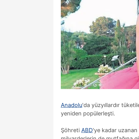
Anadolu
'da yüzyıllardır tüketi
yeniden popülerleşti.
Şöhreti
ABD
'ye kadar uzanan k
milyarderlerin de mutfağına gi