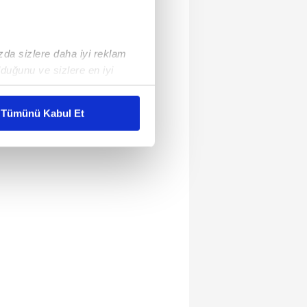
ızda sizlere daha iyi reklam
duğunu ve sizlere en iyi
liyetlerimizi karşılamak
Tümünü Kabul Et
ar gösterilmeyecektir."
çerezler kullanılmaktadır. Bu
u hizmetlerinin sunulması
i ve sizlere yönelik
nılacaktır.
kin detaylı bilgi için Ayarlar
ak ve sitemizde ilgili