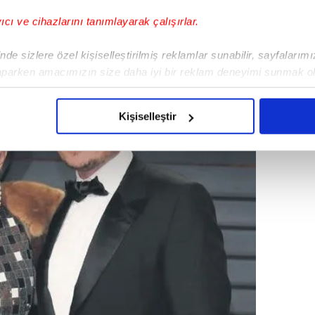
ası" çıktı.
yıcı ve cihazlarını tanımlayarak çalışırlar.
de sizlere özel kişiselleştirilmiş reklamlar sunabilir, sayfalarım
aparken amacımızın size daha iyi bir reklam deneyimi sunmak ol
imizden gelen çabayı gösterdiğimizi ve bu noktada, reklamların ma
olduğunu sizlere hatırlatmak isteriz.
Kişiselleştir
çerezlere izin vermedikleri takdirde, kullanıcılara hedefli reklaml
abilmek için İnternet Sitemizde kendimize ve üçüncü kişilere ait 
isel verileriniz işlenmekte olup gerekli olan çerezler bilgi toplum
 çerezler, sitemizin daha işlevsel kılınması ve kişiselleştirilmes
 yapılması, amaçlarıyla sınırlı olarak açık rızanız dahilinde kulla
aşağıda yer alan panel vasıtasıyla belirleyebilirsiniz. Çerezlere iliş
lgilendirme Metnimizi
ziyaret edebilirsiniz.
Korunması Kanunu uyarınca hazırlanmış Aydınlatma Metnimizi okum