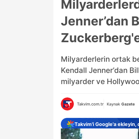
Milyarderler
Jenner’dan B
Zuckerberg'e
Milyarderlerin ortak b
Kendall Jenner’dan Bi
milyarder ve Hollywood 
Takvim.com.tr
Kaynak
Gazete
Takvim'i Google'a ekleyin,