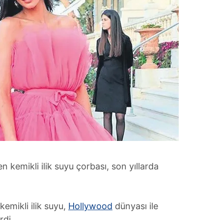
len kemikli ilik suyu çorbası, son yıllarda
emikli ilik suyu,
Hollywood
dünyası ile
rdi.