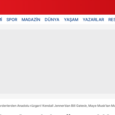
İ
SPOR
MAGAZİN
DÜNYA
YAŞAM
YAZARLAR
RE
arderlerden Anadolu rüzgarı! Kendall Jenner’dan Bill Gates’e, Maye Musk’tan M