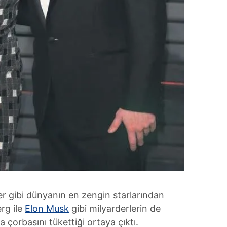
 çerezlerle ilgili bilgi almak için lütfen
tıklayınız
.
r gibi dünyanın en zengin starlarından
rg ile
Elon Musk
gibi milyarderlerin de
 çorbasını tükettiği ortaya çıktı.