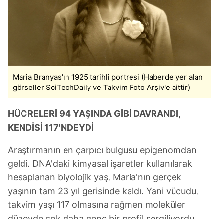
Maria Branyas'ın 1925 tarihli portresi (Haberde yer alan
görseller SciTechDaily ve Takvim Foto Arşiv'e aittir)
HÜCRELERİ 94 YAŞINDA GİBİ DAVRANDI,
KENDİSİ 117'NDEYDİ
Araştırmanın en çarpıcı bulgusu epigenomdan
geldi. DNA'daki kimyasal işaretler kullanılarak
hesaplanan biyolojik yaş, Maria'nın gerçek
yaşının tam 23 yıl gerisinde kaldı. Yani vücudu,
takvim yaşı 117 olmasına rağmen moleküler
düzeyde çok daha genç bir profil sergiliyordu.