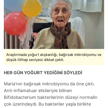
kılınması ve kişiselleştirilmesi ve sizlere yönelik
reklam/pazarlama faaliyetlerinin yapılması, amaçlarıyla
sınırlı olarak açık rızanız dahilinde kullanılacaktır.
Çerezlere ilişkin tercihlerinizi aşağıda yer alan panel
vasıtasıyla belirleyebilirsiniz. Çerezlere ilişkin detaylı bilgi
için Ayarlar butonuna tıklayabilir,
Çerez Bilgilendirme
Metnimizi
ziyaret edebilirsiniz.
Araştırmada yoğurt alışkanlığı, bağırsak mikrobiyomu ve
6698 sayılı Kişisel Verilerin Korunması Kanunu uyarınca
düşük iltihap seviyesi dikkat çekti.
hazırlanmış Aydınlatma Metnimizi okumak ve sitemizde
ilgili mevzuata uygun olarak kullanılan çerezlerle ilgili bilgi
HER GÜN YOĞURT YEDİĞİNİ SÖYLEDİ
almak için lütfen
tıklayınız
.
Maria'nın bağırsak mikrobiyomu da öne çıktı.
Anti-inflamatuar etkileriyle bilinen
Bifidobacterium bakterilerinin düzeyi normalin
çok üzerindeydi. Bu bakteriler yaşla birlikte