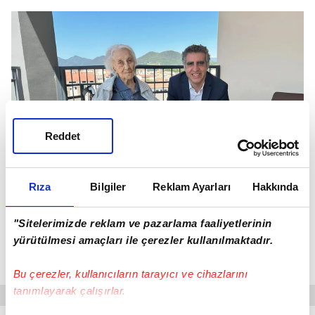
Reddet
Rıza
Bilgiler
Reklam Ayarları
Hakkında
"Sitelerimizde reklam ve pazarlama faaliyetlerinin
yürütülmesi amaçları ile çerezler kullanılmaktadır.
117 yaşına kadar yaşayan Branyas’ın hücreleri, gerçek
yaşından 23 yıl daha genç bir profil sergiledi.
Bu çerezler, kullanıcıların tarayıcı ve cihazlarını
tanımlayarak çalışırlar.