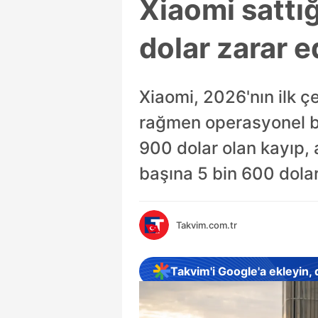
Xiaomi sattı
dolar zarar e
Xiaomi, 2026'nın ilk ç
rağmen operasyonel ba
900 dolar olan kayıp, 
başına 5 bin 600 dolar
Takvim.com.tr
Takvim'i Google'a ekleyin,