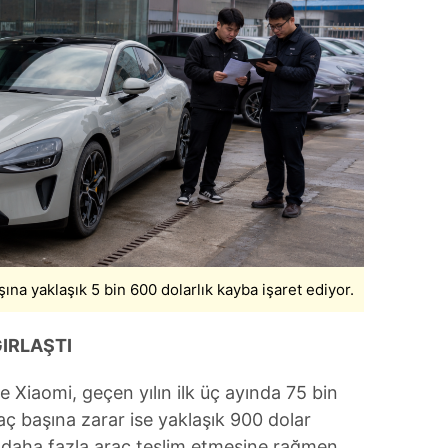
 çerezlerle ilgili bilgi almak için lütfen
tıklayınız
.
aşına yaklaşık 5 bin 600 dolarlık kayba işaret ediyor.
IRLAŞTI
 Xiaomi, geçen yılın ilk üç ayında 75 bin
ç başına zarar ise yaklaşık 900 dolar
n daha fazla araç teslim etmesine rağmen,