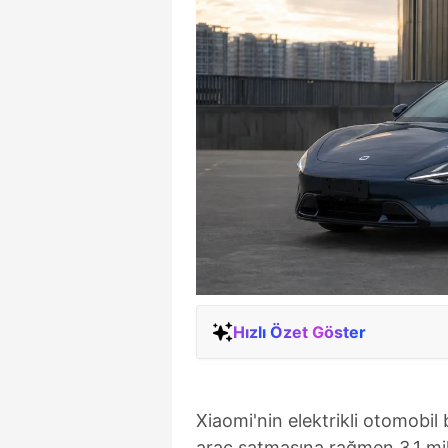
Hızlı Özet Göster
Xiaomi'nin elektrikli otomobil 
araç satmasına rağmen 3,1 mily