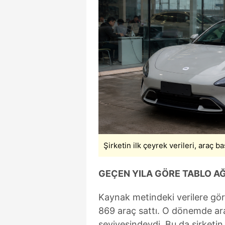
mevzuata uygun olarak kullanılan
Şirketin ilk çeyrek verileri, araç b
GEÇEN YILA GÖRE TABLO AĞ
Kaynak metindeki verilere göre
869 araç sattı. O dönemde ara
seviyesindeydi. Bu da şirketi