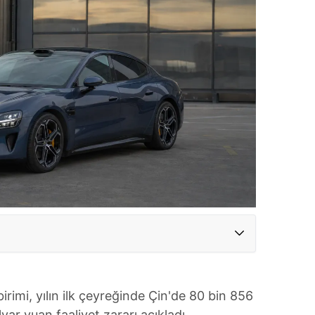
birimi, yılın ilk çeyreğinde Çin'de 80 bin 856
ar yuan faaliyet zararı açıkladı.