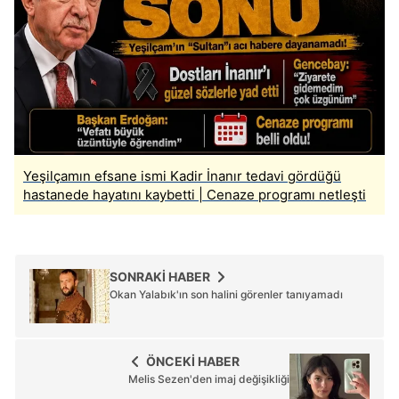
Yeşilçamın efsane ismi Kadir İnanır tedavi gördüğü
hastanede hayatını kaybetti | Cenaze programı netleşti
SONRAKİ HABER
Okan Yalabık'ın son halini görenler tanıyamadı
ÖNCEKİ HABER
Melis Sezen'den imaj değişikliği