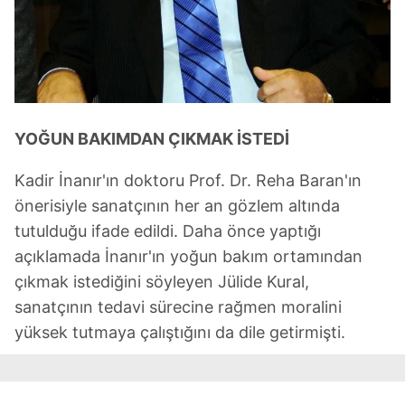
vasıtasıyla belirleyebilirsiniz. Çerezlere ilişkin detaylı bilgi
için Ayarlar butonuna tıklayabilir,
Çerez Bilgilendirme
Metnimizi
ziyaret edebilirsiniz.
6698 sayılı Kişisel Verilerin Korunması Kanunu uyarınca
hazırlanmış Aydınlatma Metnimizi okumak ve sitemizde
ilgili mevzuata uygun olarak kullanılan çerezlerle ilgili bilgi
YOĞUN BAKIMDAN ÇIKMAK İSTEDİ
almak için lütfen
tıklayınız
.
Kadir İnanır'ın doktoru Prof. Dr. Reha Baran'ın
önerisiyle sanatçının her an gözlem altında
tutulduğu ifade edildi. Daha önce yaptığı
açıklamada İnanır'ın yoğun bakım ortamından
çıkmak istediğini söyleyen Jülide Kural,
sanatçının tedavi sürecine rağmen moralini
yüksek tutmaya çalıştığını da dile getirmişti.