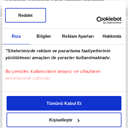
sürecinin yakından takip edildiği öğrenildi
Reddet
Rıza
Bilgiler
Reklam Ayarları
Hakkında
"Sitelerimizde reklam ve pazarlama faaliyetlerinin
yürütülmesi amaçları ile çerezler kullanılmaktadır.
Bu çerezler, kullanıcıların tarayıcı ve cihazlarını
tanımlayarak çalışırlar.
Bu çerezlere izin vermeniz halinde sizlere özel
kişiselleştirilmiş reklamlar sunabilir, sayfalarımızda sizlere
AKCİĞERİNDEKİ TÜMÖR NEDENİYLE AĞIR
Tümünü Kabul Et
daha iyi reklam deneyimi yaşatabiliriz. Bunu yaparken
ATLATIYOR
amacımızın size daha iyi bir reklam deneyimi sunmak
olduğunu ve sizlere en iyi içerikleri sunabilmek adına
Kişiselleştir
Öte yandan doktorların yaptığı detaylı
elimizden gelen çabayı gösterdiğimizi ve bu noktada,