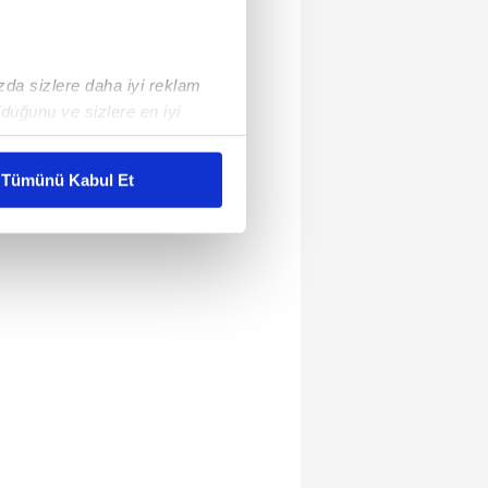
ızda sizlere daha iyi reklam
duğunu ve sizlere en iyi
liyetlerimizi karşılamak
Tümünü Kabul Et
ar gösterilmeyecektir."
çerezler kullanılmaktadır. Bu
u hizmetlerinin sunulması
i ve sizlere yönelik
nılacaktır.
kin detaylı bilgi için Ayarlar
ak ve sitemizde ilgili