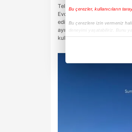
Televizyon ve sinema projeler
Bu çerezler, kullanıcıların tara
Evcen, adından sosyal medya 
ediyor. Ekranda yer almadığı d
Bu çerezlere izin vermeniz halin
ayıran oyuncu, deniz sezonunu
deneyimi yaşatabiliriz. Bunu y
içerikleri sunabilmek adına el
kullanan Evcen, güneşlendiği an
noktasında tek gelir kalemimiz 
Her halükârda, kullanıcılar, bu 
Sizlere daha iyi bir hizmet sun
çerezler vasıtasıyla çeşitli kiş
amacıyla kullanılmaktadır. Diğer
reklam/pazarlama faaliyetlerinin
Çerezlere ilişkin tercihlerinizi 
butonuna tıklayabilir,
Çerez Bi
6698 sayılı Kişisel Verilerin 