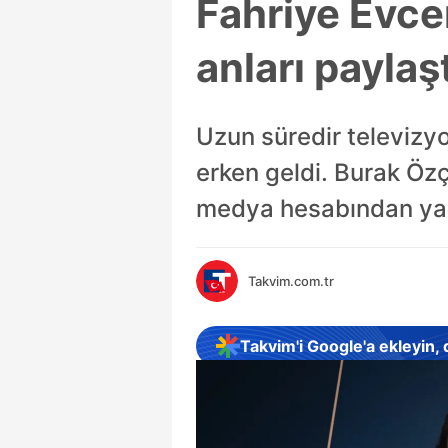
Fahriye Evce
anları paylaş
Uzun süredir televizyo
erken geldi. Burak Özç
medya hesabından yapt
Takvim.com.tr
Takvim'i Google'a ekleyin,