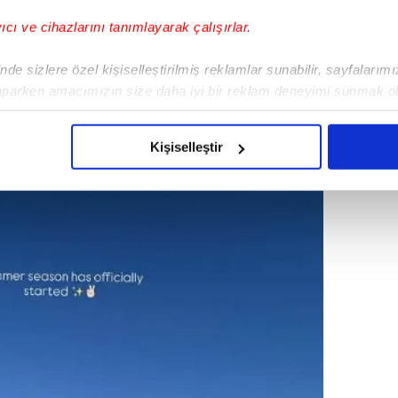
ine bir süredir ara veren oyuncu Fahriye
yıcı ve cihazlarını tanımlayarak çalışırlar.
paylaşımlarıyla söz ettirmeye devam
önemi ailesine ve kişisel paylaşımlarına
de sizlere özel kişiselleştirilmiş reklamlar sunabilir, sayfalarım
 erken açtı. Sosyal medya hesabını aktif
aparken amacımızın size daha iyi bir reklam deneyimi sunmak ol
imizden gelen çabayı gösterdiğimizi ve bu noktada, reklamların ma
lara dair bir kareyi takipçileriyle paylaştı.
olduğunu sizlere hatırlatmak isteriz.
Kişiselleştir
çerezlere izin vermedikleri takdirde, kullanıcılara hedefli reklaml
abilmek için İnternet Sitemizde kendimize ve üçüncü kişilere ait 
isel verileriniz işlenmekte olup gerekli olan çerezler bilgi toplum
 çerezler, sitemizin daha işlevsel kılınması ve kişiselleştirilmes
 yapılması, amaçlarıyla sınırlı olarak açık rızanız dahilinde kulla
aşağıda yer alan panel vasıtasıyla belirleyebilirsiniz. Çerezlere iliş
lgilendirme Metnimizi
ziyaret edebilirsiniz.
Korunması Kanunu uyarınca hazırlanmış Aydınlatma Metnimizi okum