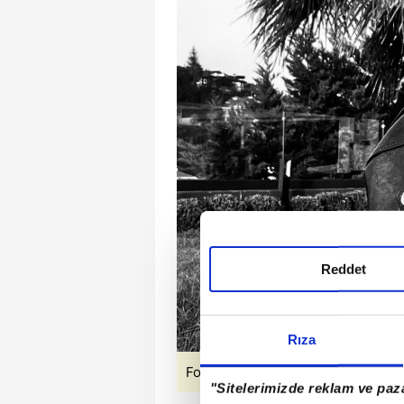
Reddet
Rıza
Fotoğraflar: Sosyal medya
"Sitelerimizde reklam ve paza