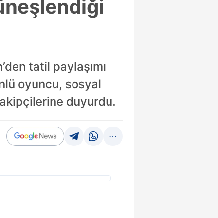
üneşlendiği
’den tatil paylaşımı
ünlü oyuncu, sosyal
akipçilerine duyurdu.