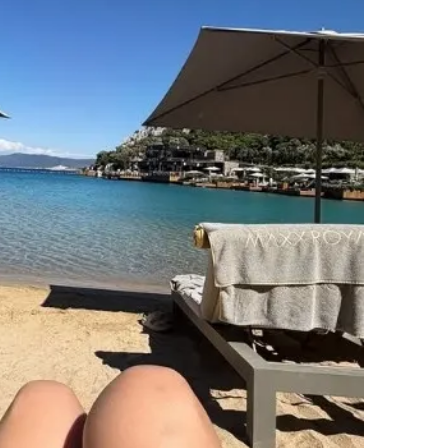
 çerezlerle ilgili bilgi almak için lütfen
tıklayınız
.