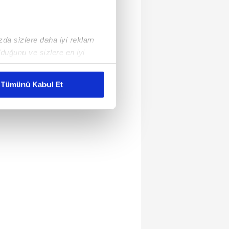
ızda sizlere daha iyi reklam
duğunu ve sizlere en iyi
liyetlerimizi karşılamak
Tümünü Kabul Et
ar gösterilmeyecektir."
çerezler kullanılmaktadır. Bu
u hizmetlerinin sunulması
i ve sizlere yönelik
nılacaktır.
kin detaylı bilgi için Ayarlar
ak ve sitemizde ilgili