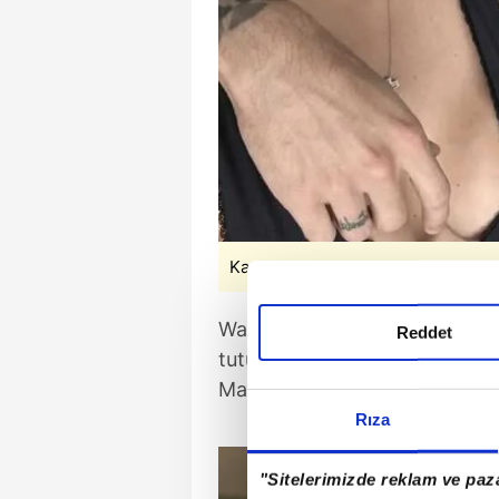
Kaynak: Sosyal medya
Wanda Nara'nın geçtiğimiz gün
Reddet
tutuklanan avukatı Nicolas Paya
Mauro Icardi'ye yönelik bir 'Ta
Rıza
"Sitelerimizde reklam ve paza