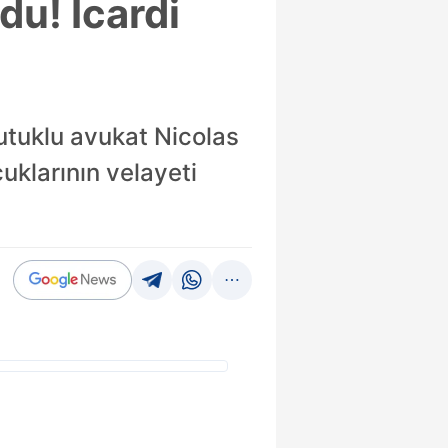
du! Icardi
utuklu avukat Nicolas
cuklarının velayeti