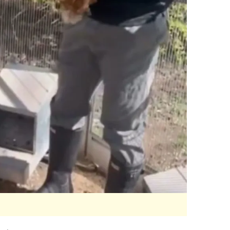
 çerezlerle ilgili bilgi almak için lütfen
tıklayınız
.