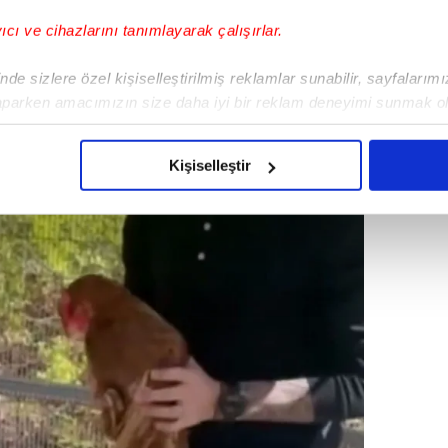
yıcı ve cihazlarını tanımlayarak çalışırlar.
de sizlere özel kişiselleştirilmiş reklamlar sunabilir, sayfalarım
aparken amacımızın size daha iyi bir reklam deneyimi sunmak ol
imizden gelen çabayı gösterdiğimizi ve bu noktada, reklamların ma
olduğunu sizlere hatırlatmak isteriz.
Kişiselleştir
çerezlere izin vermedikleri takdirde, kullanıcılara hedefli reklaml
abilmek için İnternet Sitemizde kendimize ve üçüncü kişilere ait 
isel verileriniz işlenmekte olup gerekli olan çerezler bilgi toplum
 çerezler, sitemizin daha işlevsel kılınması ve kişiselleştirilmes
 yapılması, amaçlarıyla sınırlı olarak açık rızanız dahilinde kulla
aşağıda yer alan panel vasıtasıyla belirleyebilirsiniz. Çerezlere iliş
lgilendirme Metnimizi
ziyaret edebilirsiniz.
Korunması Kanunu uyarınca hazırlanmış Aydınlatma Metnimizi okum