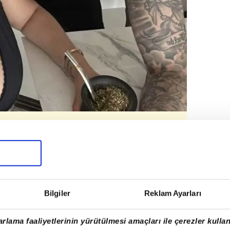
lerde dolandırıcılık suçlamasıyla
rola'nın telefon kayıtlarında ikilinin,
vuk büyüsü' yaptıkları ortaya çıktı.
Bilgiler
Reklam Ayarları
rlama faaliyetlerinin yürütülmesi amaçları ile çerezler kullan