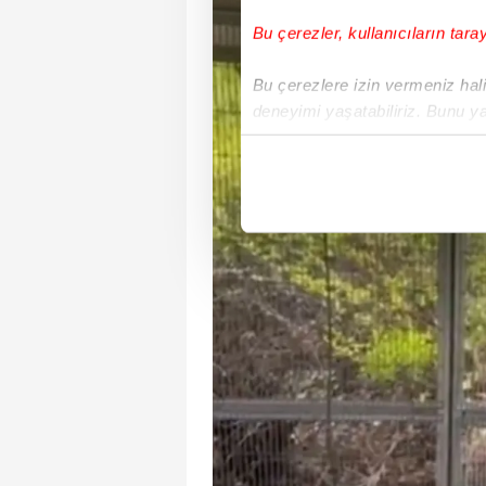
Bu çerezler, kullanıcıların tara
Bu çerezlere izin vermeniz halin
deneyimi yaşatabiliriz. Bunu y
içerikleri sunabilmek adına el
noktasında tek gelir kalemimiz 
Her halükârda, kullanıcılar, bu 
Sizlere daha iyi bir hizmet sun
çerezler vasıtasıyla çeşitli kiş
amacıyla kullanılmaktadır. Diğer
reklam/pazarlama faaliyetlerinin
Çerezlere ilişkin tercihlerinizi 
butonuna tıklayabilir,
Çerez Bi
6698 sayılı Kişisel Verilerin 