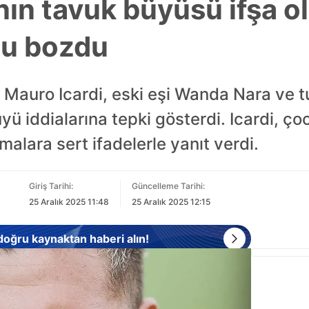
ın tavuk büyüsü ifşa ol
u bozdu
 Mauro Icardi, eski eşi Wanda Nara ve t
ü iddialarına tepki gösterdi. Icardi, ço
malara sert ifadelerle yanıt verdi.
Giriş Tarihi:
Güncelleme Tarihi:
25 Aralık 2025 11:48
25 Aralık 2025 12:15
 doğru kaynaktan haberi alın!