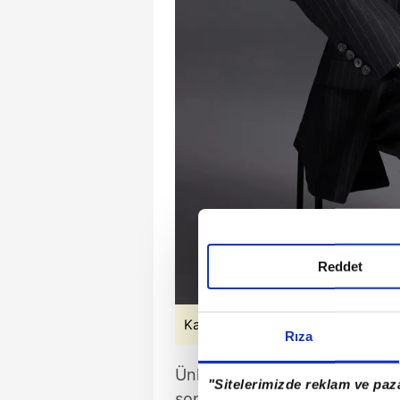
Reddet
Kaynak: Sosyal medya
Rıza
Ünlü şarkıcı ve televizyon prog
"Sitelerimizde reklam ve paza
sonucu yoğun bakımda tedavi al