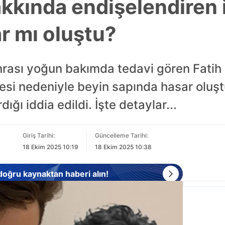
akkında endişelendiren 
r mı oluştu?
onrası yoğun bakımda tedavi gören Fatih
mesi nedeniyle beyin sapında hasar olu
rdığı iddia edildi. İşte detaylar...
Giriş Tarihi:
Güncelleme Tarihi:
18 Ekim 2025 10:19
18 Ekim 2025 10:38
 doğru kaynaktan haberi alın!