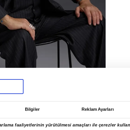
Bilgiler
Reklam Ayarları
ramcısı Fatih Ürek, geçirdiği ani kalp krizi
rlama faaliyetlerinin yürütülmesi amaçları ile çerezler kullan
tına alındı. Ürek'in kalbi yaklaşık 20