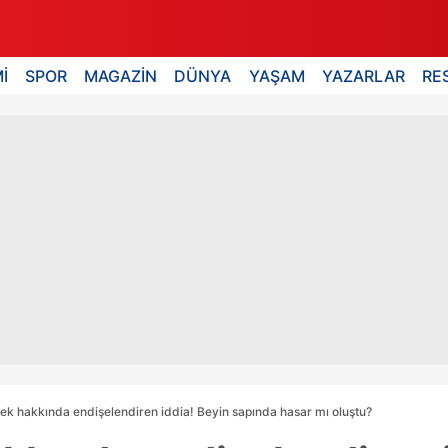
İ
SPOR
MAGAZİN
DÜNYA
YAŞAM
YAZARLAR
RE
rek hakkında endişelendiren iddia! Beyin sapında hasar mı oluştu?