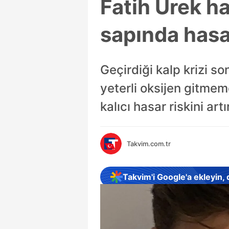
Fatih Ürek h
sapında hasa
Geçirdiği kalp krizi s
yeterli oksijen gitme
kalıcı hasar riskini artı
Takvim.com.tr
Takvim'i Google'a ekleyin,