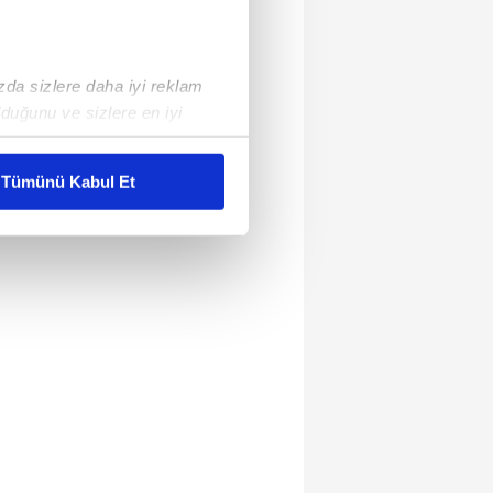
ızda sizlere daha iyi reklam
duğunu ve sizlere en iyi
liyetlerimizi karşılamak
Tümünü Kabul Et
ar gösterilmeyecektir."
çerezler kullanılmaktadır. Bu
u hizmetlerinin sunulması
i ve sizlere yönelik
nılacaktır.
kin detaylı bilgi için Ayarlar
ak ve sitemizde ilgili