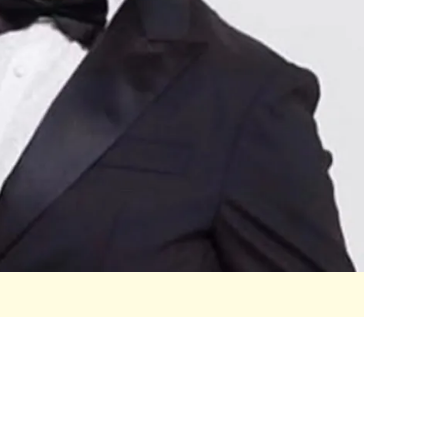
 çerezlerle ilgili bilgi almak için lütfen
tıklayınız
.