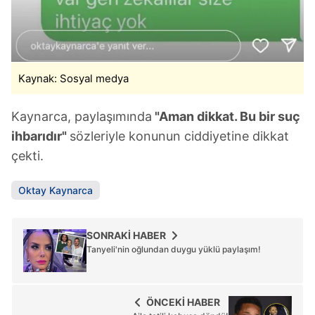
ilgili mevzuata uygun olarak kullanılan çerezlerle ilgili bilgi
almak için lütfen
tıklayınız
.
Kaynak: Sosyal medya
Kaynarca, paylaşımında
"Aman dikkat. Bu bir suç
ihbarıdır"
sözleriyle konunun ciddiyetine dikkat
çekti.
Oktay Kaynarca
SONRAKİ HABER
Tanyeli'nin oğlundan duygu yüklü paylaşım!
ÖNCEKİ HABER