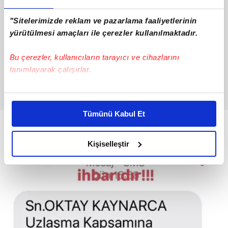
"Sitelerimizde reklam ve pazarlama faaliyetlerinin
yürütülmesi amaçları ile çerezler kullanılmaktadır.
Bu çerezler, kullanıcıların tarayıcı ve cihazlarını
tanımlayarak çalışırlar.
Bu çerezlere izin vermeniz halinde sizlere özel
kişiselleştirilmiş reklamlar sunabilir, sayfalarımızda sizlere
Tümünü Kabul Et
daha iyi reklam deneyimi yaşatabiliriz. Bunu yaparken
amacımızın size daha iyi bir reklam deneyimi sunmak
olduğunu ve sizlere en iyi içerikleri sunabilmek adına
Kişiselleştir
elimizden gelen çabayı gösterdiğimizi ve bu noktada,
reklamların maliyetlerimizi karşılamak noktasında tek gelir
kalemimiz olduğunu sizlere hatırlatmak isteriz.
Her halükârda, kullanıcılar, bu çerezlere izin vermedikleri
takdirde, kullanıcılara hedefli reklamlar