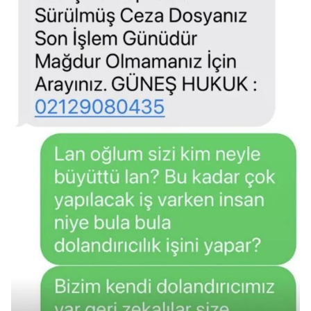
gösterilmeyecektir."
Sizlere daha iyi bir hizmet sunabilmek için İnternet
Sitemizde kendimize ve üçüncü kişilere ait çerezler
kullanılmaktadır. Bu çerezler vasıtasıyla çeşitli kişisel
verileriniz işlenmekte olup gerekli olan çerezler bilgi
toplumu hizmetlerinin sunulması amacıyla
kullanılmaktadır. Diğer çerezler, sitemizin daha işlevsel
kılınması ve kişiselleştirilmesi ve sizlere yönelik
reklam/pazarlama faaliyetlerinin yapılması, amaçlarıyla
sınırlı olarak açık rızanız dahilinde kullanılacaktır.
Çerezlere ilişkin tercihlerinizi aşağıda yer alan panel
vasıtasıyla belirleyebilirsiniz. Çerezlere ilişkin detaylı bilgi
için Ayarlar butonuna tıklayabilir,
Çerez Bilgilendirme
Metnimizi
ziyaret edebilirsiniz.
6698 sayılı Kişisel Verilerin Korunması Kanunu uyarınca
hazırlanmış Aydınlatma Metnimizi okumak ve sitemizde