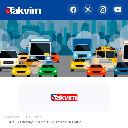
Anasayfa
Hat Listesi
SM5 Sultanbeyli Peronlar - Samandıra Metro