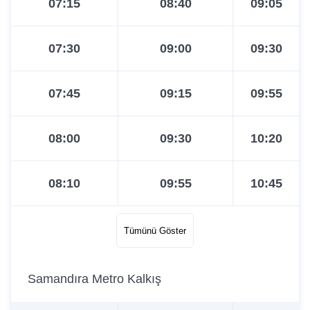
07:15
08:40
09:05
07:30
09:00
09:30
07:45
09:15
09:55
08:00
09:30
10:20
08:10
09:55
10:45
08:20
10:20
11:10
Tümünü Göster
08:35
10:40
11:35
Samandıra Metro Kalkış