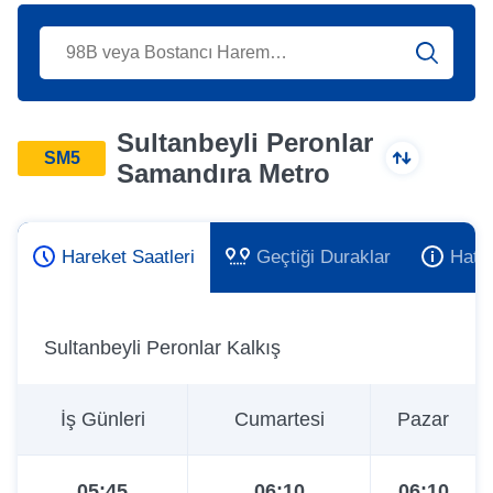
Sultanbeyli Peronlar
SM5
Samandıra Metro
Hareket Saatleri
Geçtiği Duraklar
Hat 
Sultanbeyli Peronlar Kalkış
İş Günleri
Cumartesi
Pazar
05:45
06:10
06:10