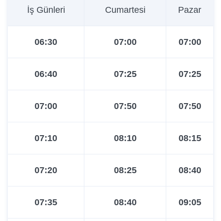
08:50
10:55
12:00
İş Günleri
Cumartesi
Pazar
09:15
11:10
12:25
06:30
07:00
07:00
09:45
11:35
12:50
06:40
07:25
07:25
10:15
12:00
13:15
07:00
07:50
07:50
10:30
12:20
13:40
07:10
08:10
08:15
10:45
12:35
14:05
07:20
08:25
08:40
11:15
12:50
14:30
07:35
08:40
09:05