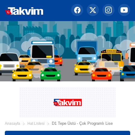
D1 Tepe Üstü - Çok Programlı Lise
Anasayfa
Hat Listesi