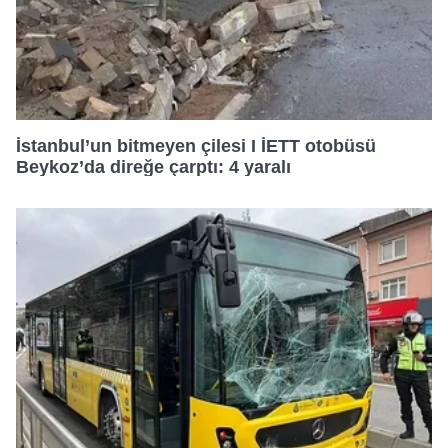
verileriniz işlenmekte olup gerekli olan çerezler bilgi
toplumu hizmetlerinin sunulması amacıyla
kullanılmaktadır. Diğer çerezler, sitemizin daha işlevsel
kılınması ve kişiselleştirilmesi ve sizlere yönelik
reklam/pazarlama faaliyetlerinin yapılması, amaçlarıyla
sınırlı olarak açık rızanız dahilinde kullanılacaktır.
İstanbul’un bitmeyen çilesi I İETT otobüsü
Beykoz’da direğe çarptı: 4 yaralı
Çerezlere ilişkin tercihlerinizi aşağıda yer alan panel
vasıtasıyla belirleyebilirsiniz. Çerezlere ilişkin detaylı bilgi
için Ayarlar butonuna tıklayabilir,
Çerez Bilgilendirme
Metnimizi
ziyaret edebilirsiniz.
6698 sayılı Kişisel Verilerin Korunması Kanunu uyarınca
hazırlanmış Aydınlatma Metnimizi okumak ve sitemizde
ilgili mevzuata uygun olarak kullanılan çerezlerle ilgili bilgi
almak için lütfen
tıklayınız
.