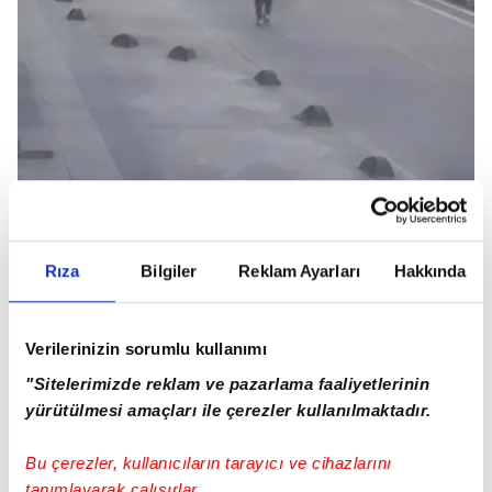
Rıza
Bilgiler
Reklam Ayarları
Hakkında
Kırmızı ışıkta geçen İETT otobüsü ilkokul
öğrencisine çarptı:
Verilerinizin sorumlu kullanımı
"Sitelerimizde reklam ve pazarlama faaliyetlerinin
yürütülmesi amaçları ile çerezler kullanılmaktadır.
Bu çerezler, kullanıcıların tarayıcı ve cihazlarını
tanımlayarak çalışırlar.