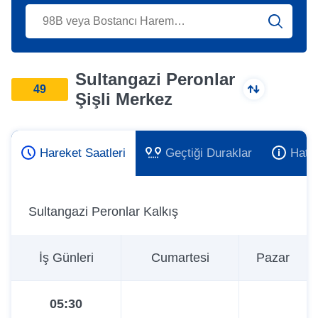
Sultangazi Peronlar
49
Şişli Merkez
Hareket Saatleri
Geçtiği Duraklar
Hat 
Sultangazi Peronlar Kalkış
İş Günleri
Cumartesi
Pazar
05:30