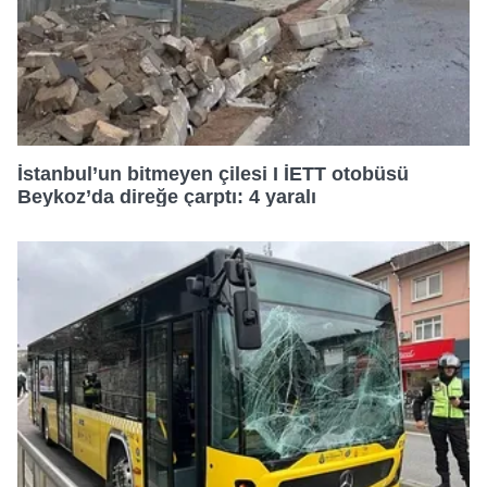
İstanbul’un bitmeyen çilesi I İETT otobüsü
Beykoz’da direğe çarptı: 4 yaralı