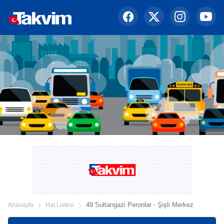
49 Sultangazi Peronlar - Şişli Merkez
Anasayfa
Hat Listesi