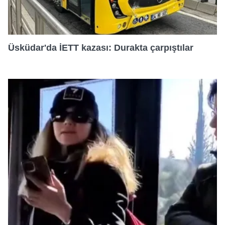
Üsküdar'da İETT kazası: Durakta çarpıştılar