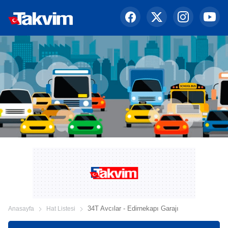
34T Avcılar - Edirnekapı Garajı
Anasayfa
Hat Listesi