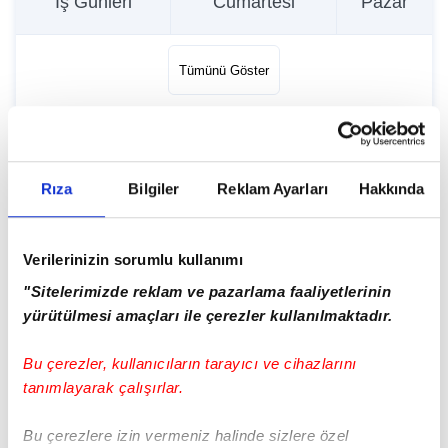
İş Günleri
Cumartesi
Pazar
Tümünü Göster
Güncelleme Tarihi:
06.08.2026 - 02:00
Rıza
Bilgiler
Reklam Ayarları
Hakkında
İETT Haberleri
Verilerinizin sorumlu kullanımı
"Sitelerimizde reklam ve pazarlama faaliyetlerinin
yürütülmesi amaçları ile çerezler kullanılmaktadır.
Bu çerezler, kullanıcıların tarayıcı ve cihazlarını
tanımlayarak çalışırlar.
Bu çerezlere izin vermeniz halinde sizlere özel