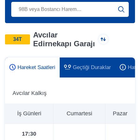
Avcılar
34T
Edirnekapı Garajı
Hareket Saatleri
Geçtiği Duraklar
Hat 
Avcılar Kalkış
İş Günleri
Cumartesi
Pazar
17:30