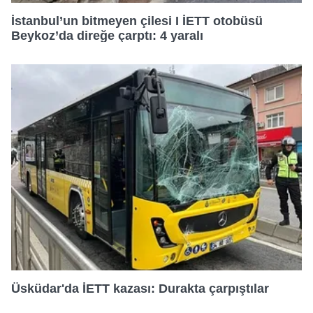
İstanbul’un bitmeyen çilesi I İETT otobüsü
Beykoz’da direğe çarptı: 4 yaralı
Üsküdar'da İETT kazası: Durakta çarpıştılar