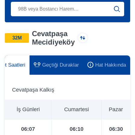
Cevatpaşa
32M
Mecidiyeköy
ket Saatleri
Geçtiği Duraklar
Hat Hakkında
Cevatpaşa Kalkış
İş Günleri
Cumartesi
Pazar
06:07
06:10
06:30