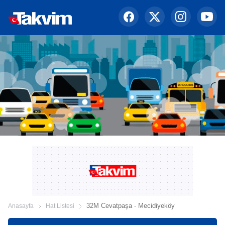
32M Cevatpaşa - Mecidiyeköy
Anasayfa
Hat Listesi