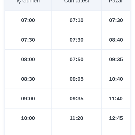
İş Günleri
Cumartesi
Pazar
14:20
18:00
07:00
07:10
07:30
14:40
19:30
07:30
07:30
08:40
15:00
21:00
08:00
07:50
09:35
15:40
08:30
09:05
10:40
16:20
09:00
09:35
11:40
17:10
10:00
11:20
12:45