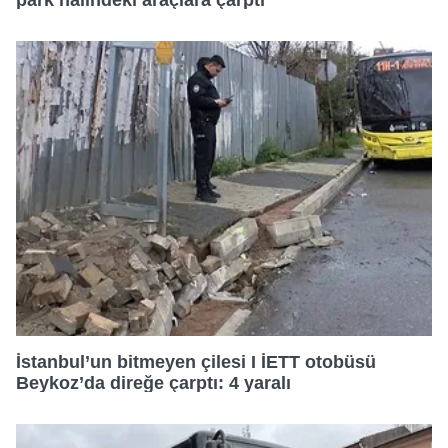
park halindeki araçlara çarptı
İstanbul’un bitmeyen çilesi I İETT otobüsü
Beykoz’da direğe çarptı: 4 yaralı