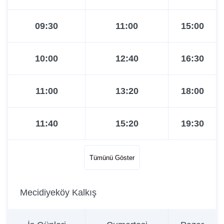
09:30
11:00
15:00
10:00
12:40
16:30
11:00
13:20
18:00
11:40
15:20
19:30
12:20
15:45
21:00
Tümünü Göster
13:00
16:30
Mecidiyeköy Kalkış
13:40
17:15