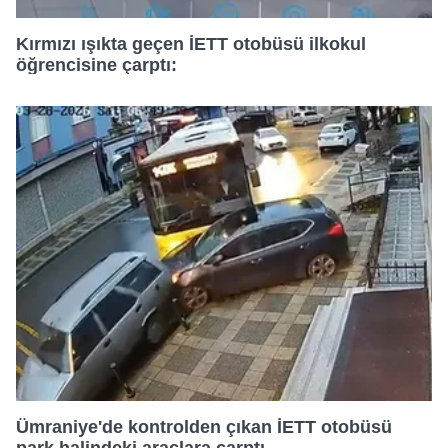
sınırlı olarak açık rızanız dahilinde kullanılacaktır.
19:30
Kırmızı ışıkta geçen İETT otobüsü ilkokul
Çerezlere ilişkin tercihlerinizi aşağıda yer alan panel
öğrencisine çarptı:
vasıtasıyla belirleyebilirsiniz. Çerezlere ilişkin detaylı bilgi
20:10
için Ayarlar butonuna tıklayabilir,
Çerez Bilgilendirme
Metnimizi
ziyaret edebilirsiniz.
20:50
6698 sayılı Kişisel Verilerin Korunması Kanunu uyarınca
hazırlanmış Aydınlatma Metnimizi okumak ve sitemizde
21:30
ilgili mevzuata uygun olarak kullanılan çerezlerle ilgili bilgi
almak için lütfen
tıklayınız
.
22:10
22:50
Ümraniye'de kontrolden çıkan İETT otobüsü